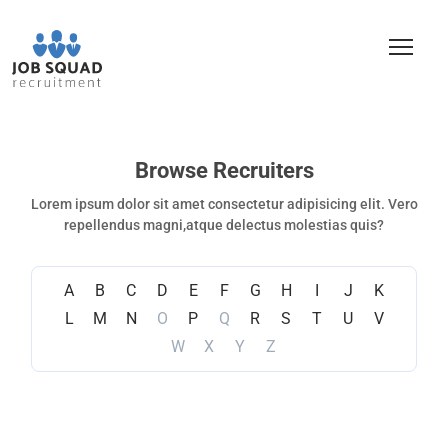
Browse Recruiters
Lorem ipsum dolor sit amet consectetur adipisicing elit. Vero
repellendus magni,atque delectus molestias quis?
A
B
C
D
E
F
G
H
I
J
K
L
M
N
O
P
Q
R
S
T
U
V
W
X
Y
Z