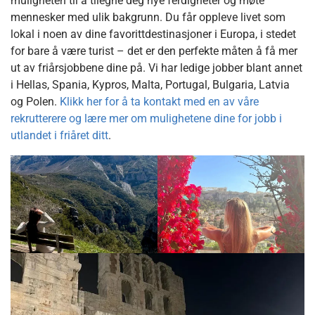
muligheten til å tilegne deg nye ferdigheter og møte
mennesker med ulik bakgrunn. Du får oppleve livet som
lokal i noen av dine favorittdestinasjoner i Europa, i stedet
for bare å være turist – det er den perfekte måten å få mer
ut av friårsjobbene dine på. Vi har ledige jobber blant annet
i Hellas, Spania, Kypros, Malta, Portugal, Bulgaria, Latvia
og Polen.
Klikk her for å ta kontakt med en av våre
rekrutterere og lære mer om mulighetene dine for jobb i
utlandet i friåret ditt
.