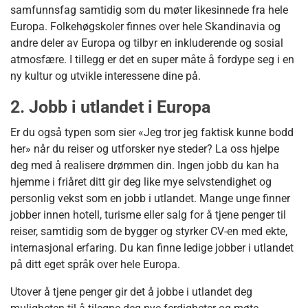
samfunnsfag samtidig som du møter likesinnede fra hele
Europa. Folkehøgskoler finnes over hele Skandinavia og
andre deler av Europa og tilbyr en inkluderende og sosial
atmosfære. I tillegg er det en super måte å fordype seg i en
ny kultur og utvikle interessene dine på.
2. Jobb i utlandet i Europa
Er du også typen som sier «Jeg tror jeg faktisk kunne bodd
her» når du reiser og utforsker nye steder? La oss hjelpe
deg med å realisere drømmen din. Ingen jobb du kan ha
hjemme i friåret ditt gir deg like mye selvstendighet og
personlig vekst som en jobb i utlandet. Mange unge finner
jobber innen hotell, turisme eller salg for å tjene penger til
reiser, samtidig som de bygger og styrker CV-en med ekte,
internasjonal erfaring. Du kan finne ledige jobber i utlandet
på ditt eget språk over hele Europa.
Utover å tjene penger gir det å jobbe i utlandet deg