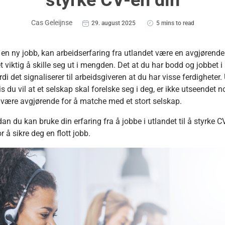
styrke CV-en din
Cas Geleijnse
29. august 2025
5 mins to read
 en ny jobb, kan arbeidserfaring fra utlandet være en avgjørende
 viktig å skille seg ut i mengden. Det at du har bodd og jobbet i
di det signaliserer til arbeidsgiveren at du har visse ferdigheter
is du vil at et selskap skal forelske seg i deg, er ikke utseendet n
 være avgjørende for å matche med et stort selskap.
dan du kan bruke din erfaring fra å jobbe i utlandet til å styrke 
 å sikre deg en flott jobb.