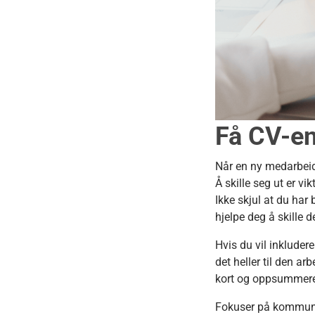
Få CV-en 
Når en ny medarbeide
Å skille seg ut er vik
Ikke skjul at du har 
hjelpe deg å skille 
Hvis du vil inkluder
det heller til den ar
kort og oppsummerend
Fokuser på kommunika