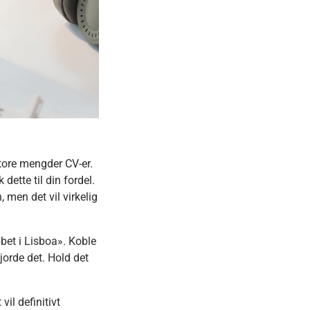
store mengder CV-er.
 dette til din fordel.
, men det vil virkelig
bbet i Lisboa». Koble
gjorde det. Hold det
il definitivt