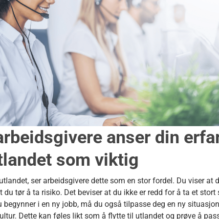
rbeidsgivere anser din erfar
tlandet som viktig
utlandet, ser arbeidsgivere dette som en stor fordel. Du viser at 
 du tør å ta risiko. Det beviser at du ikke er redd for å ta et stort
u begynner i en ny jobb, må du også tilpasse deg en ny situasjo
tur. Dette kan føles likt som å flytte til utlandet og prøve å pass