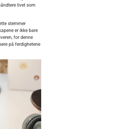
håndtere livet som
dette stemmer
skapene er ikke bare
iveren, for denne
usere på ferdighetene