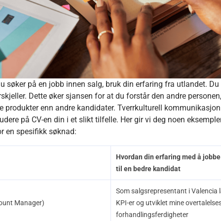
u søker på en jobb innen salg, bruk din erfaring fra utlandet. Du
orskjeller. Dette øker sjansen for at du forstår den andre persone
e produkter enn andre kandidater. Tverrkulturell kommunikasjon e
udere på CV-en din i et slikt tilfelle. Her gir vi deg noen eksemp
or en spesifikk søknad:
Hvordan din erfaring med å jobbe 
til en bedre kandidat
Som
salgsrepresentant i Valencia
l
ount Manager)
KPI-er og utviklet mine overtalelse
forhandlingsferdigheter