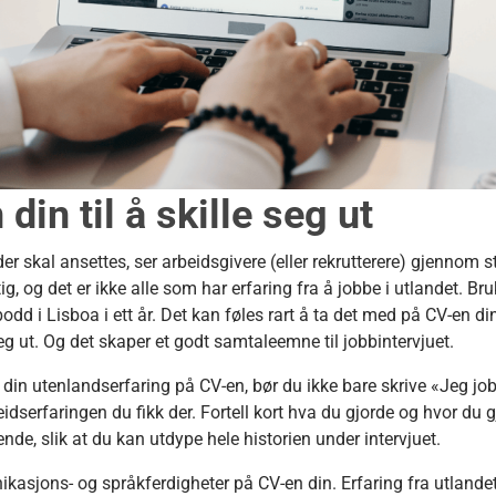
din til å skille seg ut
r skal ansettes, ser arbeidsgivere (eller rekrutterere) gjennom 
tig, og det er ikke alle som har erfaring fra å jobbe i utlandet. Bruk
bodd i Lisboa i ett år. Det kan føles rart å ta det med på CV-en din
deg ut. Og det skaper et godt samtaleemne til jobbintervjuet.
e din utenlandserfaring på CV-en, bør du ikke bare skrive «Jeg jo
beidserfaringen du fikk der. Fortell kort hva du gjorde og hvor du 
e, slik at du kan utdype hele historien under intervjuet.
sjons- og språkferdigheter på CV-en din. Erfaring fra utlandet v