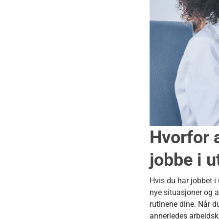
Hvorfor a
jobbe i u
Hvis du har jobbet i 
nye situasjoner og at
rutinene dine. Når d
annerledes arbeidskul