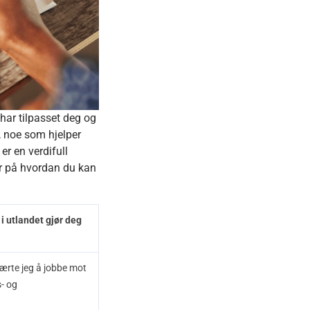
 har tilpasset deg og
n, noe som hjelper
r en verdifull
ler på hvordan du kan
i utlandet gjør deg
ærte jeg å jobbe mot
s- og