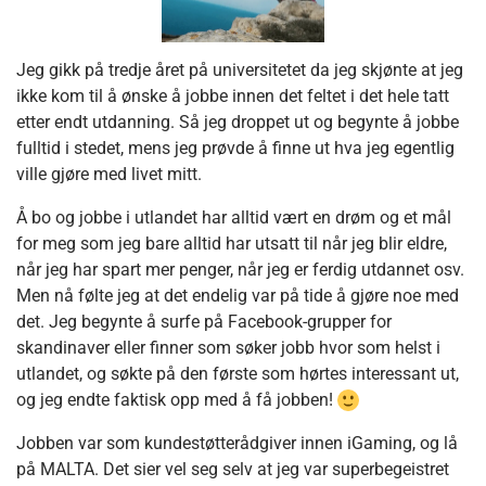
Jeg gikk på tredje året på universitetet da jeg skjønte at jeg
ikke kom til å ønske å jobbe innen det feltet i det hele tatt
etter endt utdanning. Så jeg droppet ut og begynte å jobbe
fulltid i stedet, mens jeg prøvde å finne ut hva jeg egentlig
ville gjøre med livet mitt.
Å bo og jobbe i utlandet har alltid vært en drøm og et mål
for meg som jeg bare alltid har utsatt til når jeg blir eldre,
når jeg har spart mer penger, når jeg er ferdig utdannet osv.
Men nå følte jeg at det endelig var på tide å gjøre noe med
det. Jeg begynte å surfe på Facebook-grupper for
skandinaver eller finner som søker jobb hvor som helst i
utlandet, og søkte på den første som hørtes interessant ut,
og jeg endte faktisk opp med å få jobben!
Jobben var som kundestøtterådgiver innen iGaming, og lå
på MALTA. Det sier vel seg selv at jeg var superbegeistret