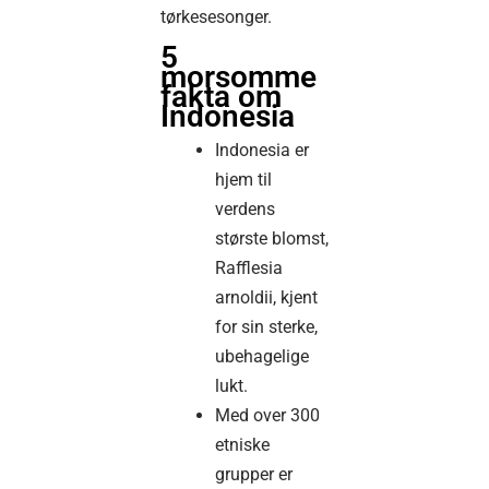
tørkesesonger.
5
morsomme
fakta om
Indonesia
Indonesia er
hjem til
verdens
største blomst,
Rafflesia
arnoldii, kjent
for sin sterke,
ubehagelige
lukt.
Med over 300
etniske
grupper er