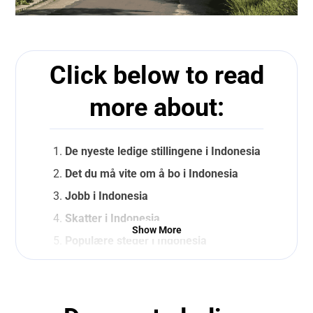
Click below to read
more about:
De nyeste ledige stillingene i Indonesia
Det du må vite om å bo i Indonesia
Jobb i Indonesia
Skatter i Indonesia
Show More
Populære steder i Indonesia
Snakk med en av våre rekrutterere
Livet i Indonesia
Grunnleggende fakta om Indonesia