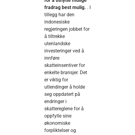
for å utnytte mulige
fradrag best mulig.
. I
tillegg har den
indonesiske
regjeringen jobbet for
å tiltrekke
utenlandske
investeringer ved å
innføre
skatteinsentiver for
enkelte bransjer. Det
er viktig for
utlendinger å holde
seg oppdatert på
endringer i
skattereglene for å
oppfylle sine
økonomiske
forpliktelser og