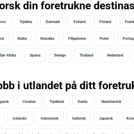
orsk din foretrukne destina
ros
Tsjekkia
Danmark
Estland
Finland
Frank
and
Malta
Marokko
Filippinene
Polen
Portug
Sør-Afrika
Spania
Sverige
Thailand
Nederland
obb i utlandet på ditt foretr
garsk
Croatian
Tsjekkisk
Danks
Nederlandsk
Icelandic
Indonesisk
Italiensk
Japansk
Kore