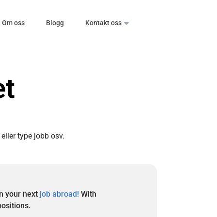
Om oss
Blogg
Kontakt oss
et
 eller type jobb osv.
in your next
job abroad!
With
positions.