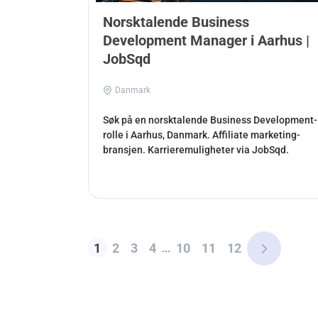
Norsktalende Business
Development Manager i Aarhus |
JobSqd
Danmark
Søk på en norsktalende Business Development-
rolle i Aarhus, Danmark. Affiliate marketing-
bransjen. Karrieremuligheter via JobSqd.
1
2
3
4
10
11
12
...