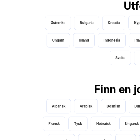
Utf
Østerrike
Bulgaria
Kroatia
Kyp
Ungarn
Island
Indonesia
Irl
Sveits
Finn en j
Albansk
Arabisk
Bosnisk
Bul
Fransk
Tysk
Hebraisk
Ungarsk