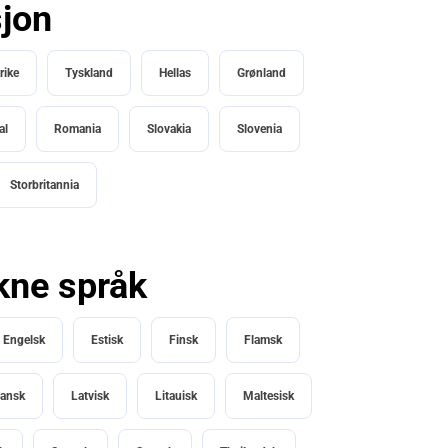
sjon
rike
Tyskland
Hellas
Grønland
al
Romania
Slovakia
Slovenia
Storbritannia
ukne språk
Engelsk
Estisk
Finsk
Flamsk
ansk
Latvisk
Litauisk
Maltesisk