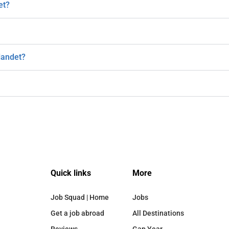
et?
tlandet?
Quick links
More
Job Squad | Home
Jobs
Get a job abroad
All Destinations
Reviews
Gap Year