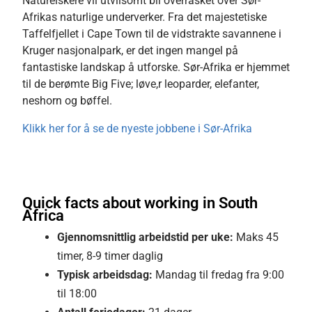
Naturelskere vil utvilsomt bli overrasket over Sør-
Afrikas naturlige underverker. Fra det majestetiske
Taffelfjellet i Cape Town til de vidstrakte savannene i
Kruger nasjonalpark, er det ingen mangel på
fantastiske landskap å utforske. Sør-Afrika er hjemmet
til de berømte Big Five; løve,r leoparder, elefanter,
neshorn og bøffel.
Klikk her for å se de nyeste jobbene i Sør-Afrika
Quick facts about working in South
Africa
Gjennomsnittlig
arbeidstid per uke:
Maks 45
timer, 8-9 timer daglig
Typisk arbeidsdag:
Mandag til fredag
fra 9:00
til 18:00