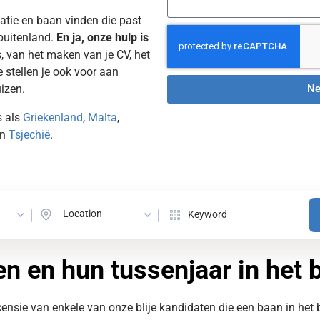
atie en baan vinden die past
 buitenland.
En ja, onze hulp is
, van het maken van je CV, het
e stellen je ook voor aan
izen.
Ne
s als
Griekenland
,
Malta
,
n
Tsjechië
.
Location
n en hun tussenjaar in het 
censie van enkele van onze blije kandidaten die een baan in het 