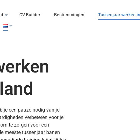
nd
CV Builder
Bestemmingen
Tussenjaar werken in
werken
nland
b je een pauze nodig van je
ardigheden verbeteren voor je
r om te zorgen voor een
 de meeste tussenjaar banen
enodigde training krijgt. Alles