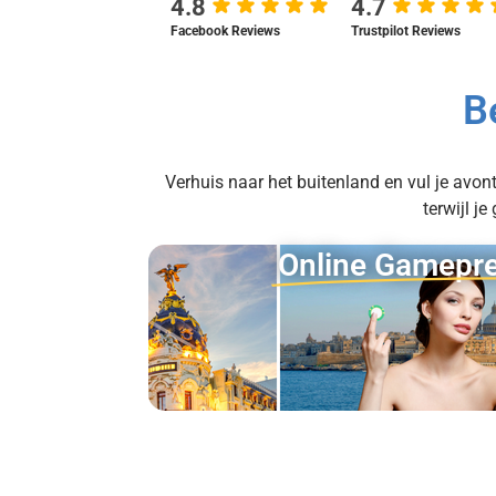
4.8
4.7
Facebook Reviews
Trustpilot Reviews
B
Verhuis naar het buitenland en vul je avon
terwijl j
Online Gamepre