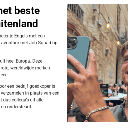
het beste
uitenland
beter je Engels met een
we avontuur met Job Squad op
uit heel Europa. Deze
 grote, wereldwijde merken
eer.
oor een bedrijf goedkoper is
e verzamelen in plaats van een
t dus collega’s uit alle
s en ondersteunt