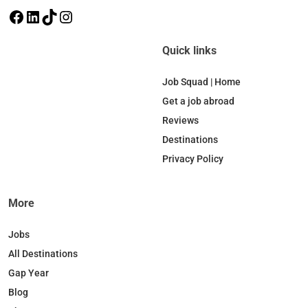
F
L
T
I
a
i
i
n
c
n
k
s
Quick links
e
k
T
t
b
e
o
a
Job Squad | Home
o
d
k
g
Get a job abroad
o
I
r
Reviews
k
n
a
Destinations
m
Privacy Policy
More
Jobs
All Destinations
Gap Year
Blog