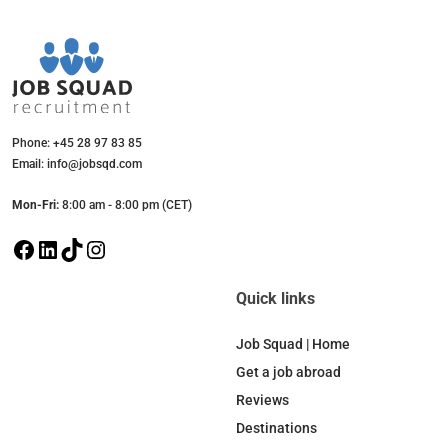
Phone: +45 28 97 83 85
Email: info@jobsqd.com
Mon-Fri:
8:00 am - 8:00 pm (CET)
F
L
T
I
a
i
i
n
c
n
k
s
Quick links
e
k
T
t
b
e
o
a
Job Squad | Home
o
d
k
g
Get a job abroad
o
I
r
Reviews
k
n
a
Destinations
m