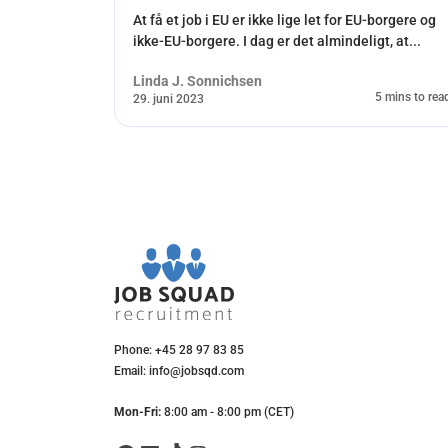
At få et job i EU er ikke lige let for EU-borgere og
ikke-EU-borgere. I dag er det almindeligt, at...
Linda J. Sonnichsen
5 mins to rea
29. juni 2023
Phone: +45 28 97 83 85
Email: info@jobsqd.com
Mon-Fri:
8:00 am - 8:00 pm (CET)