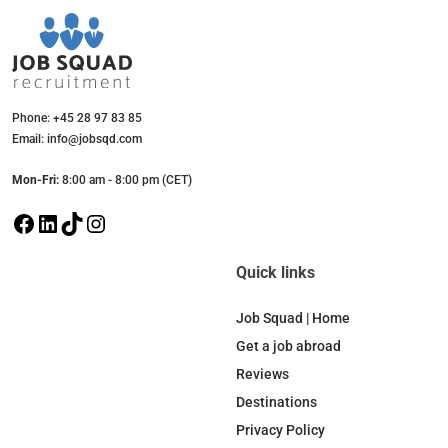
Phone: +45 28 97 83 85
Email: info@jobsqd.com
Mon-Fri:
8:00 am - 8:00 pm (CET)
F
L
T
I
a
i
i
n
c
n
k
s
Quick links
e
k
T
t
b
e
o
a
Job Squad | Home
o
d
k
g
Get a job abroad
o
I
r
Reviews
k
n
a
Destinations
m
Privacy Policy