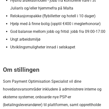
Hybrid arbeidsmodell - jobb fra kontorene våre i St
Julian's og/eller hjemmefra på Malta
Relokasjonspakke (flybilletter og hotell i 10 dager)
Hjelp med å finne bolig (opptil €400 i meglerhonorar)
God balanse mellom jobb og fritid: jobb fra 09:00-17:00
Ungt arbeidsmiljø
Utviklingsmuligheter innad i selskapet
Om stillingen
Som Payment Optimisation Specialist vil dine
hovedansvarsområder inkludere å administrere interne og
eksterne systemer, onboarde nye PSP-er
(betalingsleverandører) til plattformen, samt opprettholde