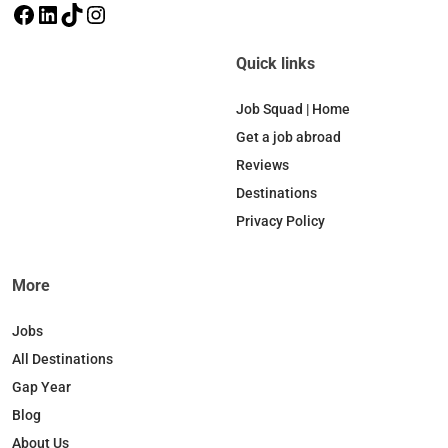
F
L
T
I
a
i
i
n
c
n
k
s
Quick links
e
k
T
t
b
e
o
a
Job Squad | Home
o
d
k
g
Get a job abroad
o
I
r
Reviews
k
n
a
Destinations
m
Privacy Policy
More
Jobs
All Destinations
Gap Year
Blog
About Us