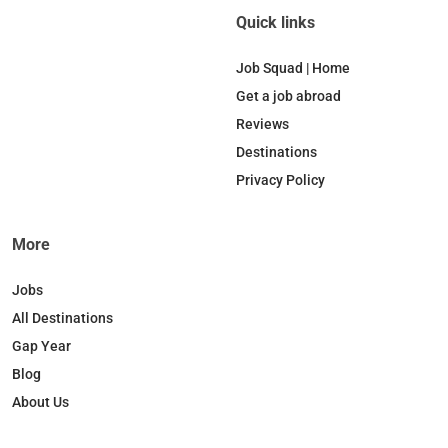
c
n
k
s
Quick links
e
k
T
t
b
e
o
a
Job Squad | Home
o
d
k
g
Get a job abroad
o
I
r
Reviews
k
n
a
Destinations
m
Privacy Policy
More
Jobs
All Destinations
Gap Year
Blog
About Us