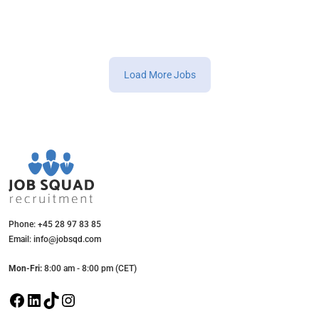
Load More Jobs
Phone: +45 28 97 83 85
Email: info@jobsqd.com
Mon-Fri:
8:00 am - 8:00 pm (CET)
F
L
T
I
a
i
i
n