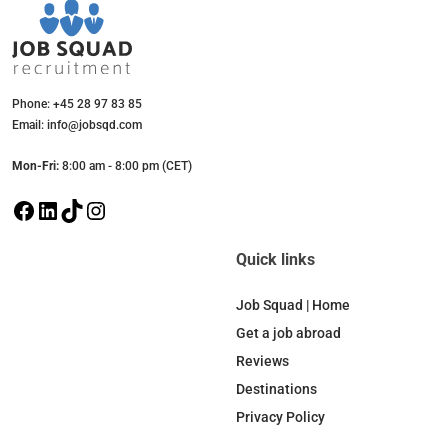
Phone: +45 28 97 83 85
Email: info@jobsqd.com
Mon-Fri:
8:00 am - 8:00 pm (CET)
F
L
T
I
a
i
i
n
c
n
k
s
Quick links
e
k
T
t
b
e
o
a
Job Squad | Home
o
d
k
g
Get a job abroad
o
I
r
Reviews
k
n
a
Destinations
m
Privacy Policy