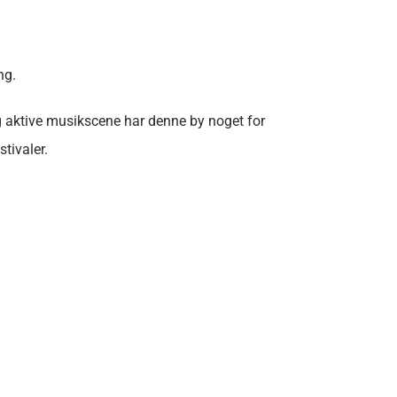
ng.
og aktive musikscene har denne by noget for
tivaler.