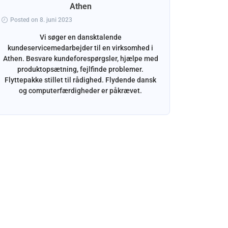
Athen
Posted o
Posted on 8. juni 2023
Dansk ind
at sle
Vi søger en dansktalende
indhold
kundeservicemedarbejder til en virksomhed i
TikTok.
Athen. Besvare kundeforespørgsler, hjælpe med
produktopsætning, fejlfinde problemer.
Flyttepakke stillet til rådighed. Flydende dansk
og computerfærdigheder er påkrævet.