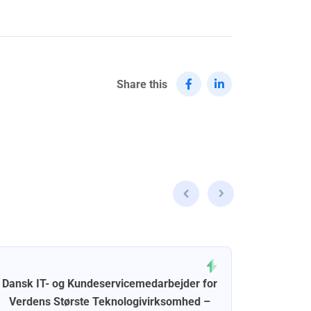
Share this
Dansk IT- og Kundeservicemedarbejder for
Dansk 
Verdens Største Teknologivirksomhed –