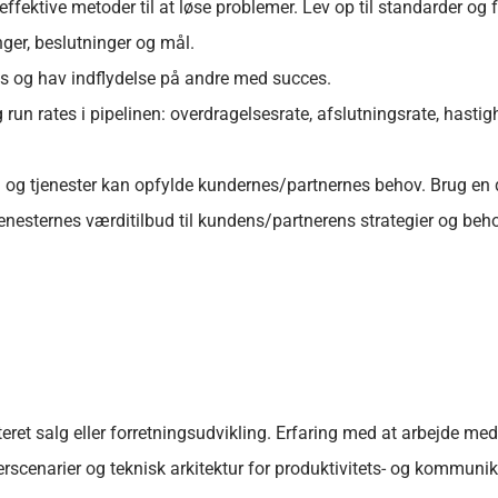
effektive metoder til at løse problemer. Lev op til standarder og f
ger, beslutninger og mål.
s og hav indflydelse på andre med succes.
g run rates i pipelinen: overdragelsesrate, afslutningsrate, hastig
 og tjenester kan opfylde kundernes/partnernes behov. Brug en dy
tjenesternes værditilbud til kundens/partnerens strategier og b
.
ret salg eller forretningsudvikling. Erfaring med at arbejde me
ugerscenarier og teknisk arkitektur for produktivitets- og kommu