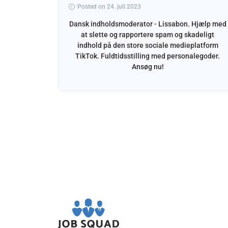
Posted on 24. juli 2023
Dansk indholdsmoderator - Lissabon. Hjælp med
at slette og rapportere spam og skadeligt
indhold på den store sociale medieplatform
somhed i
TikTok. Fuldtidsstilling med personalegoder.
jælpe med
Ansøg nu!
emer.
ende dansk
ævet.