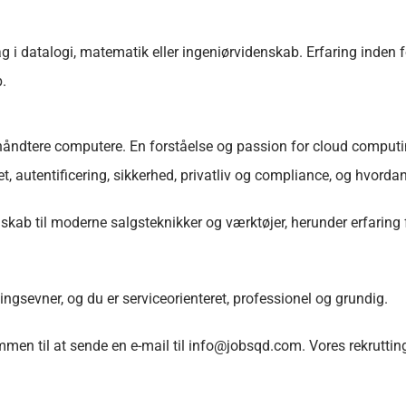
 i datalogi, matematik eller ingeniørvidenskab. Erfaring inden f
.
 håndtere computere. En forståelse og passion for cloud computin
 autentificering, sikkerhed, privatliv og compliance, og hvordan
 til moderne salgsteknikker og værktøjer, herunder erfaring fr
sevner, og du er serviceorienteret, professionel og grundig.
ommen til at sende en e-mail til info@jobsqd.com. Vores rekruttin