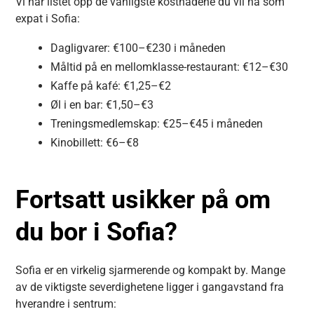
Vi har listet opp de vanligste kostnadene du vil ha som
expat i Sofia:
Dagligvarer: €100–€230 i måneden
Måltid på en mellomklasse-restaurant: €12–€30
Kaffe på kafé: €1,25–€2
Øl i en bar: €1,50–€3
Treningsmedlemskap: €25–€45 i måneden
Kinobillett: €6–€8
Fortsatt usikker på om
du bor i Sofia?
Sofia er en virkelig sjarmerende og kompakt by. Mange
av de viktigste severdighetene ligger i gangavstand fra
hverandre i sentrum: