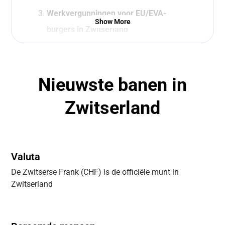
Werkvergunningen voor EU/EVA-
Show More
burgers in Zwitserland
Belastingen in Zwitserland
Wat je moet regelen als je gaat
verhuizen naar Zwitserland
Nieuwste banen in
Praat met een van onze recruiters
Zwitserland
Leven in Zwitserland
5 fun facts over Zwitserland
Valuta
De Zwitserse Frank (CHF) is de officiële munt in
Zwitserland