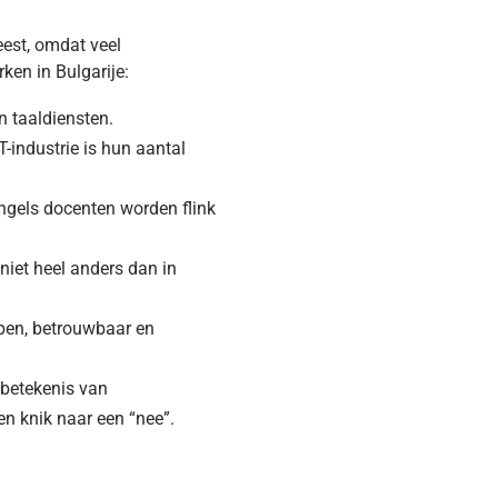
eest, omdat veel
ken in Bulgarije:
n taaldiensten.
T-industrie is hun aantal
ngels docenten worden flink
 niet heel anders dan in
open, betrouwbaar en
 betekenis van
en knik naar een “nee”.