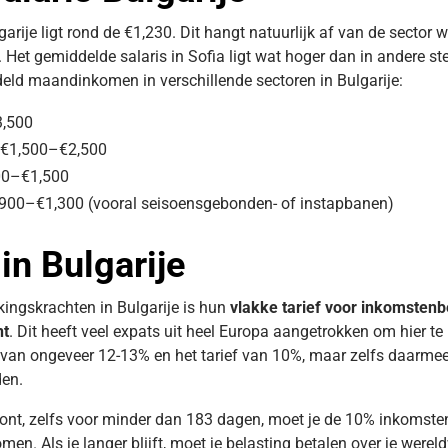
arije ligt rond de €1,230. Dit hangt natuurlijk af van de sector wa
 Het gemiddelde salaris in Sofia ligt wat hoger dan in andere st
eld maandinkomen in verschillende sectoren in Bulgarije:
3,500
: €1,500–€2,500
000–€1,500
€900–€1,300 (vooral seisoensgebonden- of instapbanen)
in Bulgarije
kingskrachten in Bulgarije is hun
vlakke tarief voor inkomstenb
nt
. Dit heeft veel expats uit heel Europa aangetrokken om hier te
 van ongeveer 12-13% en het tarief van 10%, maar zelfs daarmee
den.
woont, zelfs voor minder dan 183 dagen, moet je de 10% inkomste
men. Als je langer blijft, moet je belasting betalen over je were