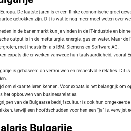
in Europa. De laatste jaren is er een flinke economische groei gew
naartoe getrokken zijn. Dit is wat je nog meer moet weten over wer
eden in de banenmarkt kun je vinden in de IT-industrie en binne
he output is in de mettalurgie, energie, gas en water. Maar de I
vergroten, met industriën als IBM, Siemens en Software AG.
ken expats die er werken vanwege hun taalvaardigheid, vooral E
garije is gebaseerd op vertrouwen en respectvolle relaties. Dit is
den.
jd om elkaar te leren kennen. Voor expats is het belangrijk om 
ens het opbouwen van businessrelaties.
egrijpen van de Bulgaarse bedrijfscultuur is ook hun omgekeerde
ken, terwijl een hoofdschudden voor hen een “ja” is, verwijst e
laris Bulgarije