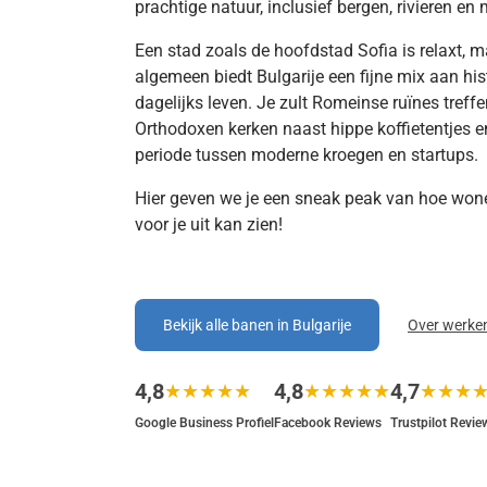
prachtige natuur, inclusief bergen, rivieren en
Een stad zoals de hoofdstad Sofia is relaxt, m
algemeen biedt Bulgarije een fijne mix aan hi
dagelijks leven. Je zult Romeinse ruïnes treff
Orthodoxen kerken naast hippe koffietentjes e
periode tussen moderne kroegen en startups.
Hier geven we je een sneak peak van hoe wone
voor je uit kan zien!
Bekijk alle banen in Bulgarije
Over werken
4,8
4,8
4,7
★★★★★
★★★★★
★★★
Google Business Profiel
Facebook Reviews
Trustpilot Revie