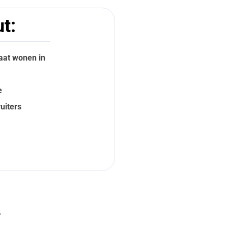
t:
gaat wonen in
e
uiters
e