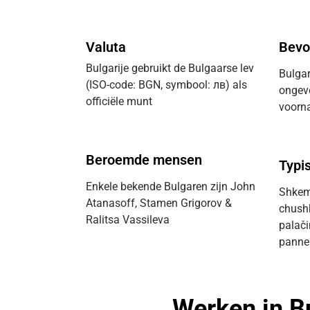
Valuta
Bevo
Bulgarije gebruikt de Bulgaarse lev
Bulgar
(ISO-code: BGN, symbool: лв)
als
ongeve
officiële munt
voorna
Beroemde mensen
Typi
Enkele bekende Bulgaren zijn John
Shkemb
Atanasoff, Stamen Grigorov &
chushk
Ralitsa Vassileva
palač
panne
Werken in Bu