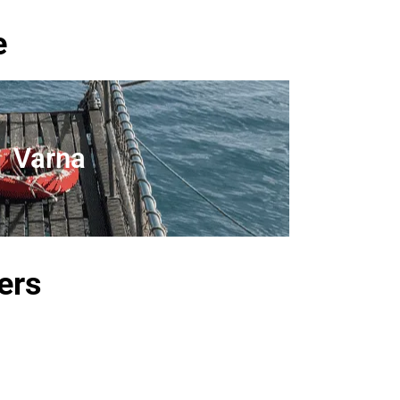
e
Varna
ers