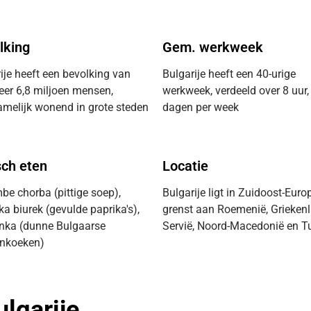
lking
Gem. werkweek
ije heeft een bevolking van
Bulgarije heeft een 40-urige
er 6,8 miljoen mensen,
werkweek, verdeeld over 8 uur,
melijk wonend in grote steden
dagen per week
sch eten
Locatie
e chorba (pittige soep),
Bulgarije ligt in Zuidoost-Euro
a biurek (gevulde paprika's),
grenst aan Roemenië, Griekenl
inka (dunne Bulgaarse
Servië, Noord-Macedonië en Tu
nkoeken)
lgarije