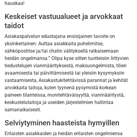
hauskaa!
Keskeiset vastuualueet ja arvokkaat
taidot
Asiakaspalvelun edustajana ensisijainen tavoite on
yksinkertainen: Auttaa asiakkaita puhelimitse,
sähköpostitse ja/tai chatin välityksellä ratkaisemaan
heidän ongelmansa.” Olipa kyse sitten tuotteisiin liittyvien
tiedustelujen vianmäärityksestä, maksuongelmista, tilien
avaamisesta tai päivittämisestä tai yleisiin kysymyksiin
vastaamisesta, Asiakastukitehtävissä parannat ja kehität
arvokkaita taitoja, kuten tyynenä pysymistä korkean
paineen tilanteissa, monitehtäväisyyttä, vianmääritystä,
keskustelutaitoja ja useiden järjestelmien hallintaa
samanaikaisesti.
Selviytyminen haasteista hymyillen
Erilaisten asiakkaiden ja heidän erilaisten ongelmiensa