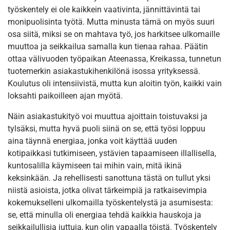
työskentely ei ole kaikkein vaativinta, jännittävintä tai
monipuolisinta työtä. Mutta minusta tämä on myös suuri
osa siitä, miksi se on mahtava työ, jos harkitsee ulkomaille
muuttoa ja seikkailua samalla kun tienaa rahaa. Päätin
ottaa välivuoden työpaikan Ateenassa, Kreikassa, tunnetun
tuotemerkin asiakastukihenkilönä isossa yrityksessä.
Koulutus oli intensiivistä, mutta kun aloitin työn, kaikki vain
loksahti paikoilleen ajan myötä.
Näin asiakastukityö voi muuttua ajoittain toistuvaksi ja
tylsäksi, mutta hyvä puoli siinä on se, että työsi loppuu
aina täynnä energiaa, jonka voit käyttää uuden
kotipaikkasi tutkimiseen, ystävien tapaamiseen illallisella,
kuntosalilla käymiseen tai mihin vain, mitä ikinä
keksinkään. Ja rehellisesti sanottuna tästä on tullut yksi
niistä asioista, jotka olivat tärkeimpiä ja ratkaisevimpia
kokemukselleni ulkomailla työskentelystä ja asumisesta:
se, että minulla oli energiaa tehdä kaikkia hauskoja ja
seikkailullisia juttuja, kun olin vapaalla töistä. Työskentely