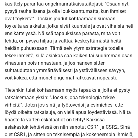
käsittely parantaa ongelmanratkaisutaitojasi: ”Osaan nyt
pysyä rauhallisena ja olla loukkaantumatta, kun ihmiset
ovat töykeitä”. Joskus joudut kohtaamaan suoraan
töykeitä asiakkaita, jotka eivät kuuntele ja ovat vihaisia heti
ensikättelyssä. Näissä tapauksissa parasta, mitä voit
tehdä, on pysyä hiljaa ja välttää keskeyttämästä heitä
heidän puhuessaan. Tämä selviytymisstrategia todella
tekee ihmeitä, sillä asiakas saa kaiken tai suurimman osan
vihastaan pois rinnastaan, ja jos häneen sitten
suhtaudutaan ymmärtäväisesti ja ystävälliseen sävyyn,
voit kokea, että monet ongelmat ratkeavat nopeasti.
Tietenkin tulet kohtaamaan myös tapauksia, joita et pysty
ratkaisemaan yksin: ”Joskus jopa teknologia tekee
virheitä”. Joten jos sinä ja työtoverisi ja esimiehesi ette
löydä oikeita ratkaisuja, on vielä apua löydettävissä. Näitä
haasteita varten eskalaatiot on tehty! Kaikissa
asiakastukitehtävissä on niin sanotut CSR1 ja CSR2. Sinä
olet CSR1, ja sitten on teknisempiä ja kokeneempia ihmisiä,