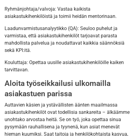
Ryhmänjohtaja/valvoja: Vastaa kaikista
asiakastukihenkilöistä ja toimii heidän mentorinaan.
Laadunvarmistusanalyytikko (QA): Seuloo puhelut ja
varmistaa, että asiakastukihenkilöt tarjoavat parasta
mahdollista palvelua ja noudattavat kaikkia säännöksiä
sekä KPI:itä.
Kouluttaja: Opettaa uusille asiakastukihenkilöille kaiken
tarvittavan.
Aloita työseikkailusi ulkomailla
asiakastuen parissa
Auttavien käsien ja ystävällisten äänten maailmassa
asiakastukihenkilöt ovat todellisia sankareita – älkäämme
unohtako arvostaa heitä. Se on työ, joka opettaa sinua
pysymään rauhallisena ja tyynenä, kun asiat menevät
hieman kuumiksi. Saat taitoja ja henkilökohtaista kasvua,