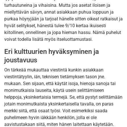
turhautuneina ja vihaisina. Mutta jos asetat iloisen ja
miellyttävän sävyn, annat asiakkaan puhua loppuun ja
purkaa höyryjään ja tarjoat hänelle sitten oikeat ratkaisut ja
hyvät selitykset, hänestä tulee 9/10 kertaa ikuisesti
kiitollinen, onnellinen ja jopa hieman hassu. Nämä puhelut
voivat todella lisätä myös itseluottamustasi.
Eri kulttuurien hyväksyminen ja
joustavuus
On tärkeää mukauttaa viestintä kunkin asiakkaan
viestintätyylin, iän, teknisen tietämyksen tason jne.
mukaan. Sen sijaan, että käytät isoja, hienoja sanoja tai
monimutkaisia lauseita, käytä usein selittämiseen
helppoja, yksinkertaisia termejä. Se, että pystyt selittämään
jotain monimutkaista yksinkertaisella tavalla, on paras
merkki siitä, että osaat työsi. Voit esimerkiksi saada
puhelimeen hyvin iäkkään henkilön, jolla ei ole
aavistustakaan siitä, miten hänen laitettaan käytetään.