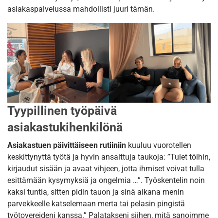
asiakaspalvelussa mahdollisti juuri tämän.
Tyypillinen työpäivä
asiakastukihenkilönä
Asiakastuen päivittäiseen rutiiniin
kuuluu vuorotellen
keskittynyttä työtä ja hyvin ansaittuja taukoja: ”Tulet töihin,
kirjaudut sisään ja avaat vihjeen, jotta ihmiset voivat tulla
esittämään kysymyksiä ja ongelmia …”. Työskentelin noin
kaksi tuntia, sitten pidin tauon ja sinä aikana menin
parvekkeelle katselemaan merta tai pelasin pingistä
työtovereideni kanssa.” Palatakseni siihen, mitä sanoimme