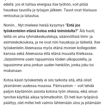
edellä: jos et tuhlaa energiaa itse työhön, voit pitää
hauskaa tauoilla ja työajan jälkeen. Tauot ovat tilaisuus
rentoutua ja latautua.
Noniin… Nyt mieleesi herää kysymys ”
Entä jos
työskentelen etänä kotoa enkä toimistolta?
” Älä huoli,
teillä on aina ryhmäkeskusteluja, säännöllisiä tiimi- ja
esimieskokouksia, ja ne ovat niin hauskoja ja tärkeitä. Itse
työskentelin Ateenassa myös etänä monien kollegoiden
kanssa sekä Ateenassa että etänä muualla Kreikassa.
Järjestimme usein tapaamisia töiden ulkopuolella, ja
tapasimme aina jonkun uuden henkilön, jonka joku toi
mukanaan.
Kotoa käsin työskentely ei siis tarkoita sitä, että olisit
yksinäinen uudessa maassa. Päinvastoin – voit tehdä
paljon käytännön asioita kotona työn ohessa, eikä sinun
tarvitse käyttää aikaa työmatkoihin. Eli heti kun työpäivä
päättyy, olet miltei heti valmis lähtemään ulos ja pitämään