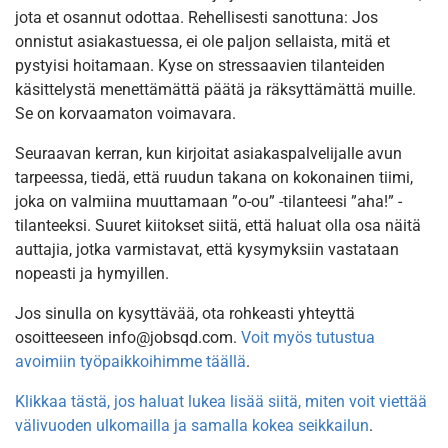
jota et osannut odottaa. Rehellisesti sanottuna: Jos
onnistut asiakastuessa, ei ole paljon sellaista, mitä et
pystyisi hoitamaan. Kyse on stressaavien tilanteiden
käsittelystä menettämättä päätä ja räksyttämättä muille.
Se on korvaamaton voimavara.
Seuraavan kerran, kun kirjoitat asiakaspalvelijalle avun
tarpeessa, tiedä, että ruudun takana on kokonainen tiimi,
joka on valmiina muuttamaan ”o-ou” -tilanteesi ”aha!” -
tilanteeksi. Suuret kiitokset siitä, että haluat olla osa näitä
auttajia, jotka varmistavat, että kysymyksiin vastataan
nopeasti ja hymyillen.
Jos sinulla on kysyttävää, ota rohkeasti yhteyttä
osoitteeseen info@jobsqd.com.
Voit myös tutustua
avoimiin työpaikkoihimme täällä
.
Klikkaa tästä, jos haluat lukea lisää siitä, miten voit viettää
välivuoden ulkomailla ja samalla kokea seikkailun
.