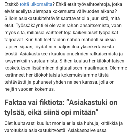
Etsitkö
töitä ulkomailta
? Ehkä etsit työvaihtoehtoja, jotka
eivät edellytä aiempaa kokemusta välivuoden aikana?
Silloin asiakastukitehtävät saattavat olla juuri sitä, mitä
etsit. Työssäkäynti ei ole vain rahan ansaitsemista, vaan
myös sitä, millaisia vaihtoehtoja kaikenlaiset työpaikat
tarjoavat. Kun hallitset taidon nähdä mahdollisuuksia
rajojen sijaan, löydät niin paljon iloa yksinkertaisesta
työstä. Asiakastukeen kuuluu ongelmien ratkaisemista ja
kysymyksiin vastaamista. Siihen kuuluu henkilökohtaisen
kosketuksen lisääminen digitaaliseen maailmaan. Olemme
keränneet henkilökohtaisia kokemuksiamme tästä
tehtävästä ja puhuneet yhden naisen kanssa, jolla on
neljän vuoden kokemus.
Faktaa vai fiktiota: ”Asiakastuki on
tylsää, eikä siinä opi mitään”
Olet luultavasti kuullut monia erilaisia huhuja, kritiikkiä ja
varoituksia asiakastukityöstä. Asiakaspalvelussa