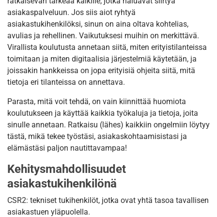
ratkaisevan tärkeää kaikille, jotka haluavat siirtyä
asiakaspalveluun. Jos siis aiot ryhtyä
asiakastukihenkilöksi, sinun on aina oltava kohtelias,
avulias ja rehellinen. Vaikutuksesi muihin on merkittävä.
Virallista koulutusta annetaan siitä, miten erityistilanteissa
toimitaan ja miten digitaalisia järjestelmiä käytetään, ja
joissakin hankkeissa on jopa erityisiä ohjeita siitä, mitä
tietoja eri tilanteissa on annettava.
Parasta, mitä voit tehdä, on vain kiinnittää huomiota
koulutukseen ja käyttää kaikkia työkaluja ja tietoja, joita
sinulle annetaan. Ratkaisu (lähes) kaikkiin ongelmiin löytyy
tästä, mikä tekee työstäsi, asiakaskohtaamisistasi ja
elämästäsi paljon nautittavampaa!
Kehitysmahdollisuudet
asiakastukihenkilönä
CSR2: tekniset tukihenkilöt, jotka ovat yhtä tasoa tavallisen
asiakastuen yläpuolella.