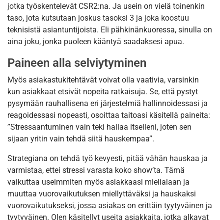
jotka työskentelevät CSR2:na. Ja usein on vielä toinenkin
taso, jota kutsutaan joskus tasoksi 3 ja joka koostuu
teknisistä asiantuntijoista. Eli pähkinänkuoressa, sinulla on
aina joku, jonka puoleen kääntyä saadaksesi apua.
Paineen alla selviytyminen
Myös asiakastukitehtävät voivat olla vaativia, varsinkin
kun asiakkaat etsivät nopeita ratkaisuja. Se, että pystyt
pysymään rauhallisena eri järjestelmiä hallinnoidessasi ja
reagoidessasi nopeasti, osoittaa taitoasi käsitellä paineita:
”Stressaantuminen vain teki hallaa itselleni, joten sen
sijaan yritin vain tehdä siitä hauskempaa”.
Strategiana on tehdä työ kevyesti, pitää vähän hauskaa ja
varmistaa, ettei stressi varasta koko show’ta. Tämä
vaikuttaa useimmiten myös asiakkaasi mielialaan ja
muuttaa vuorovaikutuksen miellyttäväksi ja hauskaksi
vuorovaikutukseksi, jossa asiakas on erittäin tyytyväinen ja
tyytyväinen. Olen käsitellyt useita asiakkaita, jotka alkavat