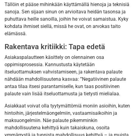
Tällöin et pääse mihinkään käyttämällä hienoja ja teknisiä
sanoja. Sen sijaan sinun on arvioitava heidän tasonsa ja
puhuttava heille sanoilla, joihin he voivat samaistua. Kyky
kohdata ihmiset siellä, missä he ovat, on arvokas taito
elämässä.
Rakentava kritiikki: Tapa edetä
Asiakaspalautteen käsittely on olennainen osa
oppimisprosessia. Kannustusta käytetään
itseluottamuksen vahvistamiseen, ja rakentava palaute
nähdään mahdollisuutena kasvaa: ”Negatiivinen palaute
antaa tilaa itsesi parantamiselle, kun taas positiivinen
palaute vain lisää itseluottamusta ja tietysti mielialaa.
Asiakkaat voivat olla tyytymättömiä moniin asioihin, kuten
hintoihin, järjestelmäongelmiin, vastaamisaikoihin ja
maksuongelmiin. Näe palaute pikemminkin
mahdollisuutena kehittyä kuin takaiskuna, osoita
ymmärrystä ja tunnista mahdollisuus kehittyä – ja muista,