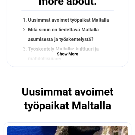
more about:
Uusimmat avoimet työpaikat Maltalla
Mitä sinun on tiedettävä Maltalla
asumisesta ja työskentelystä?
Työskentely Maltalla: kulttuuri ja
Show More
mahdollisuudet
Näin löydät asunnon Maltalta
Verotus Maltalla
Asiat, jotka sinun tulee hoitaa
Uusimmat avoimet
muuttaessasi Maltalle
työpaikat Maltalla
Suosituimmat kaupungit Maltalla
Keskustele rekrytoijiemme kanssa