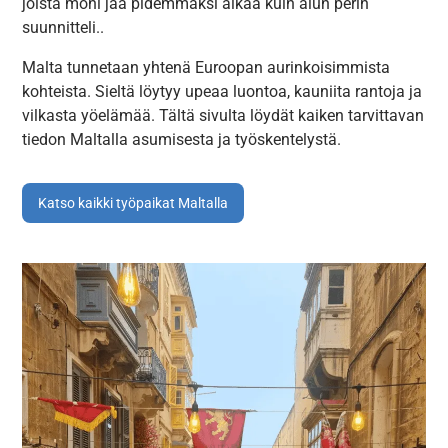
joista moni jää pidemmäksi aikaa kuin alun perin
suunnitteli..
Malta tunnetaan yhtenä Euroopan aurinkoisimmista
kohteista. Sieltä löytyy upeaa luontoa, kauniita rantoja ja
vilkasta yöelämää. Tältä sivulta löydät kaiken tarvittavan
tiedon Maltalla asumisesta ja työskentelystä.
Katso kaikki työpaikat Maltalla