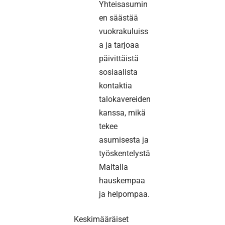
Yhteisasumin
en säästää
vuokrakuluiss
a ja tarjoaa
päivittäistä
sosiaalista
kontaktia
talokavereiden
kanssa, mikä
tekee
asumisesta ja
työskentelystä
Maltalla
hauskempaa
ja helpompaa.
Keskimääräiset