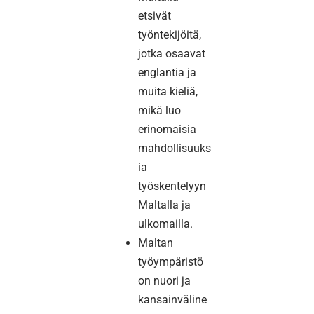
etsivät
työntekijöitä,
jotka osaavat
englantia ja
muita kieliä,
mikä luo
erinomaisia
mahdollisuuks
ia
työskentelyyn
Maltalla ja
ulkomailla.
Maltan
työympäristö
on nuori ja
kansainväline