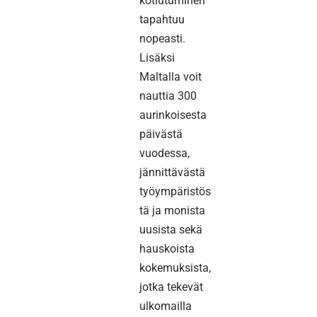
kotiutuminen
tapahtuu
nopeasti.
Lisäksi
Maltalla voit
nauttia 300
aurinkoisesta
päivästä
vuodessa,
jännittävästä
työympäristös
tä ja monista
uusista sekä
hauskoista
kokemuksista,
jotka tekevät
ulkomailla