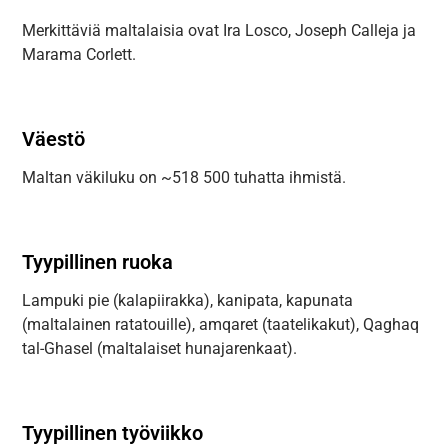
Merkittäviä maltalaisia ovat Ira Losco, Joseph Calleja ja
Marama Corlett.
Väestö
Maltan väkiluku on ~518 500 tuhatta ihmistä.
Tyypillinen ruoka
Lampuki pie (kalapiirakka), kanipata, kapunata
(maltalainen ratatouille), amqaret (taatelikakut), Qaghaq
tal-Ghasel (maltalaiset hunajarenkaat).
Tyypillinen työviikko