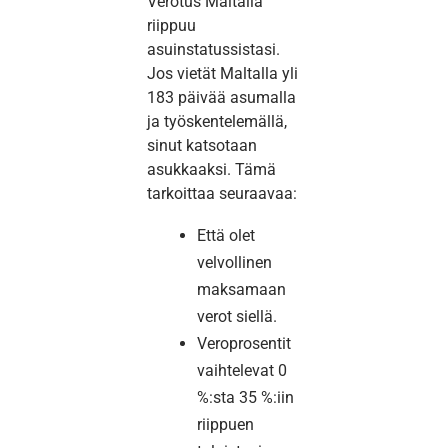
Verotus Maltalla
riippuu
asuinstatussistasi.
Jos vietät Maltalla yli
183 päivää asumalla
ja työskentelemällä,
sinut katsotaan
asukkaaksi. Tämä
tarkoittaa seuraavaa:
Että olet
velvollinen
maksamaan
verot siellä.
Veroprosentit
vaihtelevat 0
%:sta 35 %:iin
riippuen