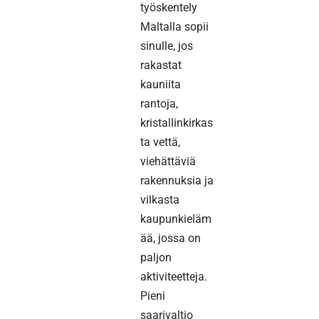
työskentely
Maltalla sopii
sinulle, jos
rakastat
kauniita
rantoja,
kristallinkirkas
ta vettä,
viehättäviä
rakennuksia ja
vilkasta
kaupunkieläm
ää, jossa on
paljon
aktiviteetteja.
Pieni
saarivaltio