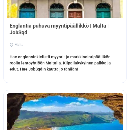
Englantia puhuva myyntipäällikkö | Malta |
JobSqd
Malta
Hae englanninkielistä myynti- ja markkinointipäällikön
roolia lentoyhtiöön Maltalla. Kilpailukykyinen palkka ja
edut. Hae JobSqdin kautta jo tänään!