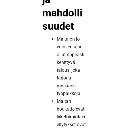
mahdolli
suudet
Malta on jo
vuosien ajan
ollut nopeasti
kehittyvä
talous, joka
tarjoaa
runsaasti
työpaikkoja.
Maltan
houkuttelevat
liiketoimintaed
ellytykset ovat