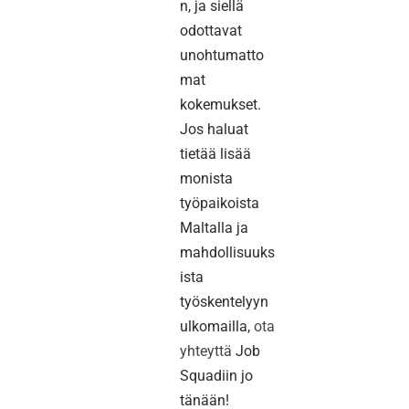
n, ja siellä
odottavat
unohtumatto
mat
kokemukset.
Jos haluat
tietää lisää
monista
työpaikoista
Maltalla ja
mahdollisuuks
ista
työskentelyyn
ulkomailla,
ota
yhteyttä
Job
Squadiin jo
tänään!