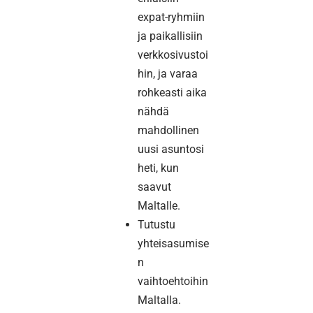
expat-ryhmiin
ja paikallisiin
verkkosivustoi
hin, ja varaa
rohkeasti aika
nähdä
mahdollinen
uusi asuntosi
heti, kun
saavut
Maltalle.
Tutustu
yhteisasumise
n
vaihtoehtoihin
Maltalla.