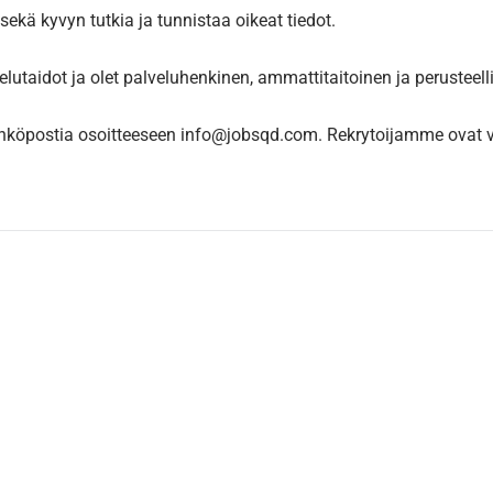
kä kyvyn tutkia ja tunnistaa oikeat tiedot.
lutaidot ja olet palveluhenkinen, ammattitaitoinen ja perusteell
sähköpostia osoitteeseen info@jobsqd.com. Rekrytoijamme ovat 