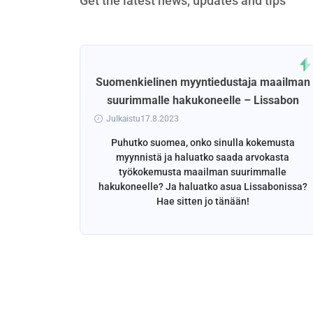
Get the latest news, updates and tips
Suomenkielinen myyntiedustaja maailman
suurimmalle hakukoneelle – Lissabon
Julkaistu17.8.2023
Puhutko suomea, onko sinulla kokemusta
myynnistä ja haluatko saada arvokasta
työkokemusta maailman suurimmalle
hakukoneelle? Ja haluatko asua Lissabonissa?
Hae sitten jo tänään!