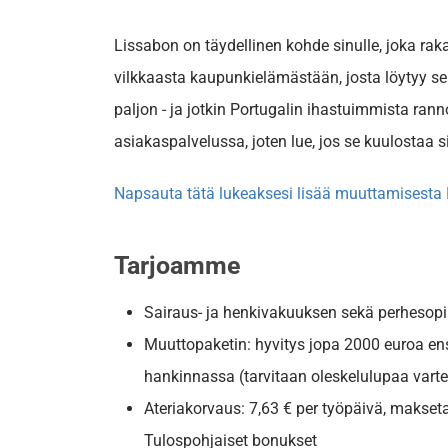
Lissabon on täydellinen kohde sinulle, joka ra
vilkkaasta kaupunkielämästään, josta löytyy sek
paljon - ja jotkin Portugalin ihastuimmista r
asiakaspalvelussa, joten lue, jos se kuulostaa si
Napsauta tätä lukeaksesi lisää muuttamisesta P
Tarjoamme
Sairaus- ja henkivakuuksen sekä perhesopi
Muuttopaketin: hyvitys jopa 2000 euroa ens
hankinnassa (tarvitaan oleskelulupaa vart
Ateriakorvaus: 7,63 € per työpäivä, makset
Tulospohjaiset bonukset