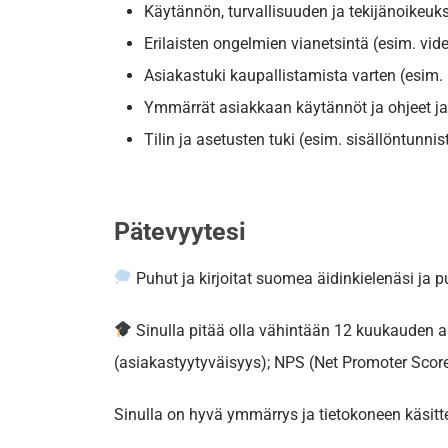
Käytännön, turvallisuuden ja tekijänoikeuk
Erilaisten ongelmien vianetsintä (esim. vide
Asiakastuki kaupallistamista varten (esim.
Ymmärrät asiakkaan käytännöt ja ohjeet ja 
Tilin ja asetusten tuki (esim. sisällöntunn
Pätevyytesi
Puhut ja kirjoitat suomea äidinkielenäsi ja p
Sinulla pitää olla vähintään 12 kuukauden 
(asiakastyytyväisyys); NPS (Net Promoter Score
Sinulla on hyvä ymmärrys ja tietokoneen käsitte