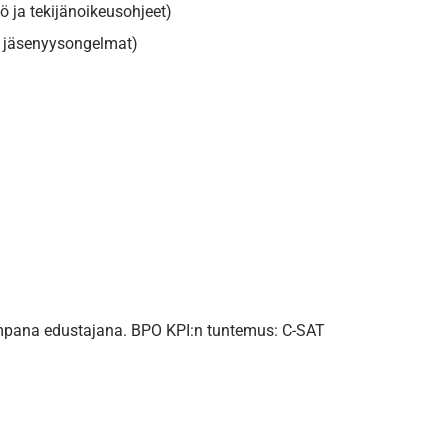
ö ja tekijänoikeusohjeet)
at, jäsenyysongelmat)
hempana edustajana. BPO KPI:n tuntemus: C-SAT