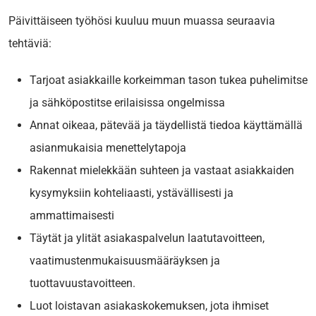
Päivittäiseen työhösi kuuluu muun muassa seuraavia
tehtäviä:
Tarjoat asiakkaille korkeimman tason tukea puhelimitse
ja sähköpostitse erilaisissa ongelmissa
Annat oikeaa, pätevää ja täydellistä tiedoa käyttämällä
asianmukaisia
menettelytapoja
Rakennat mielekkään suhteen ja vastaat asiakkaiden
kysymyksiin kohteliaasti, ystävällisesti ja
ammattimaisesti
Täytät ja ylität asiakaspalvelun laatutavoitteen,
vaatimustenmukaisuusmääräyksen ja
tuottavuustavoitteen.
Luot loistavan asiakaskokemuksen, jota ihmiset