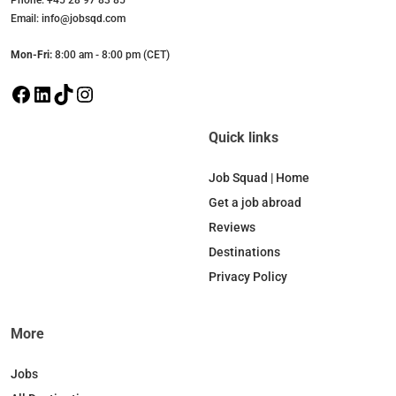
Phone: +45 28 97 83 85
Email: info@jobsqd.com
Mon-Fri:
8:00 am - 8:00 pm (CET)
F
L
T
I
a
i
i
n
c
n
k
s
Quick links
e
k
T
t
b
e
o
a
Job Squad | Home
o
d
k
g
Get a job abroad
o
I
r
Reviews
k
n
a
Destinations
m
Privacy Policy
More
Jobs