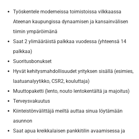
Työskentele moderneissa toimistoissa vilkkaassa
Ateenan kaupungissa dynaamisen ja kansainvälisen
tiimin ympäröimänä
Saat 2 ylimääräistä palkkaa vuodessa (yhteensä 14
palkkaa)
Suoritusbonukset
Hyvät kehitysmahdollisuudet yrityksen sisällä (esimies,
laatuanalyytikko, CSR2, kouluttaja)
Muuttopaketti (lento, nouto lentokentältä ja majoitus)
Terveysvakuutus
Kiinteistönvälittäjä meiltä auttaa sinua löytämään
asunnon
Saat apua kreikkalaisen pankkitilin avaamisessa ja