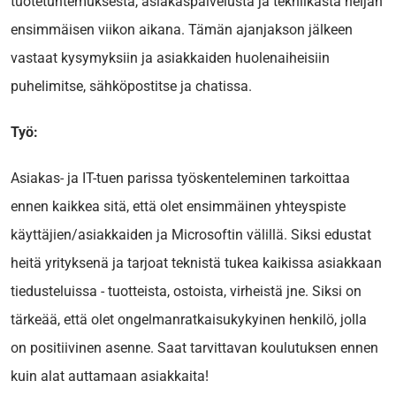
tuotetuntemuksesta, asiakaspalvelusta ja tekniikasta neljän
ensimmäisen viikon aikana. Tämän ajanjakson jälkeen
vastaat kysymyksiin ja asiakkaiden huolenaiheisiin
puhelimitse, sähköpostitse ja chatissa.
Työ:
Asiakas- ja IT-tuen parissa työskenteleminen tarkoittaa
ennen kaikkea sitä, että olet ensimmäinen yhteyspiste
käyttäjien/asiakkaiden ja Microsoftin välillä. Siksi edustat
heitä yrityksenä ja tarjoat teknistä tukea kaikissa asiakkaan
tiedusteluissa - tuotteista, ostoista, virheistä jne. Siksi on
tärkeää, että olet ongelmanratkaisukykyinen henkilö, jolla
on positiivinen asenne. Saat tarvittavan koulutuksen ennen
kuin alat auttamaan asiakkaita!