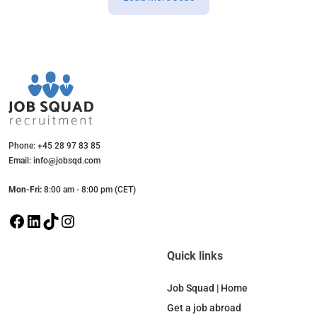
Phone: +45 28 97 83 85
Email: info@jobsqd.com
Mon-Fri:
8:00 am - 8:00 pm (CET)
F
L
T
I
a
i
i
n
c
n
k
s
Quick links
e
k
T
t
b
e
o
a
Job Squad | Home
o
d
k
g
Get a job abroad