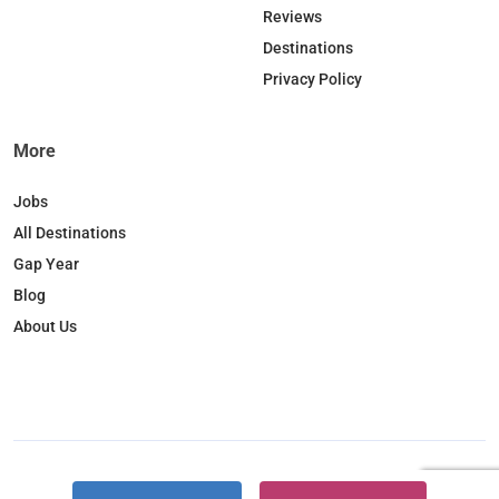
o
I
r
Reviews
k
n
a
Destinations
m
Privacy Policy
More
Jobs
All Destinations
Gap Year
Blog
About Us
Copyright © 2026. JobBox all right reserved