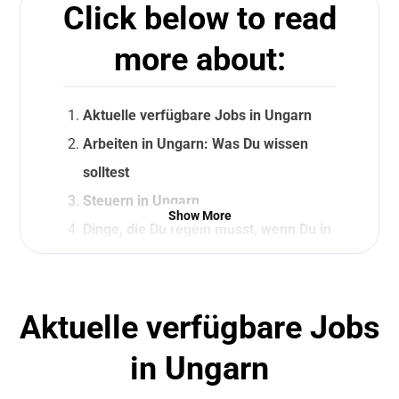
Click below to read
more about:
Aktuelle verfügbare Jobs in Ungarn
Arbeiten in Ungarn: Was Du wissen
solltest
Steuern in Ungarn
Show More
Dinge, die Du regeln musst, wenn Du in
Ungarn lebst
Beliebte Städte in Ungarn
Sprich mit einem unserer
Aktuelle verfügbare Jobs
Personalvermittler
in Ungarn
Leben in Ungarn