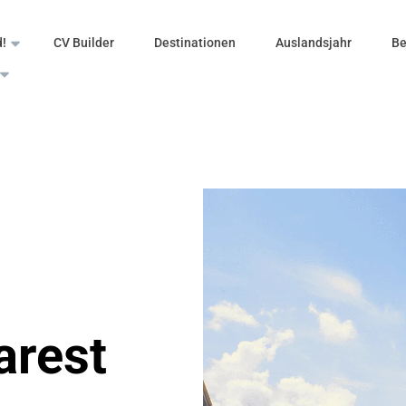
d!
CV Builder
Destinationen
Auslandsjahr
Be
arest