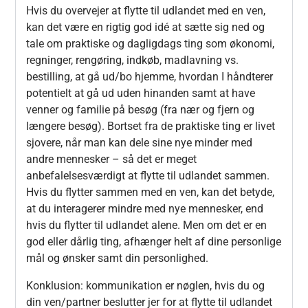
Hvis du overvejer at flytte til udlandet med en ven,
kan det være en rigtig god idé at sætte sig ned og
tale om praktiske og dagligdags ting som økonomi,
regninger, rengøring, indkøb, madlavning vs.
bestilling, at gå ud/bo hjemme, hvordan I håndterer
potentielt at gå ud uden hinanden samt at have
venner og familie på besøg (fra nær og fjern og
længere besøg). Bortset fra de praktiske ting er livet
sjovere, når man kan dele sine nye minder med
andre mennesker – så det er meget
anbefalelsesværdigt at flytte til udlandet sammen.
Hvis du flytter sammen med en ven, kan det betyde,
at du interagerer mindre med nye mennesker, end
hvis du flytter til udlandet alene. Men om det er en
god eller dårlig ting, afhænger helt af dine personlige
mål og ønsker samt din personlighed.
Konklusion: kommunikation er nøglen, hvis du og
din ven/partner beslutter jer for at flytte til udlandet