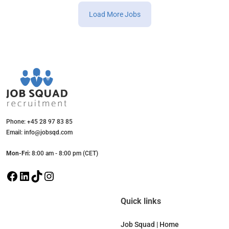
Load More Jobs
Phone: +45 28 97 83 85
Email: info@jobsqd.com
Mon-Fri:
8:00 am - 8:00 pm (CET)
F
L
T
I
a
i
i
n
c
n
k
s
Quick links
e
k
T
t
b
e
o
a
Job Squad | Home