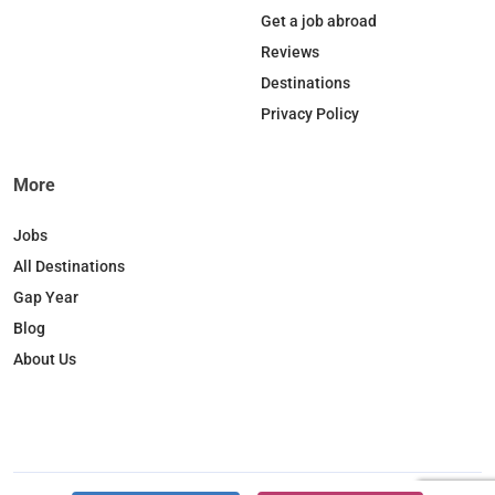
o
d
k
g
Get a job abroad
o
I
r
Reviews
k
n
a
Destinations
m
Privacy Policy
More
Jobs
All Destinations
Gap Year
Blog
About Us