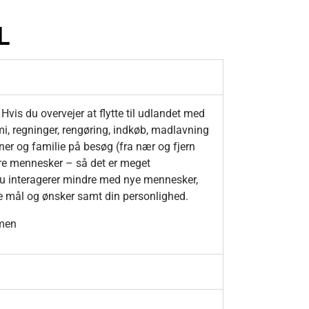
L
 Hvis du overvejer at flytte til udlandet med
i, regninger, rengøring, indkøb, madlavning
ner og familie på besøg (fra nær og fjern
dre mennesker – så det er meget
 du interagerer mindre med nye mennesker,
ige mål og ønsker samt din personlighed.
mmen