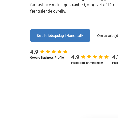
fantastiske naturlige skønhed, omgivet af tårnhø
fængslende dyreliv.
Se alle jobopslag i Nanortalik
Om at arbejd
4.9
4.9
4
Google Business Profile
Facebook-anmeldelser
Fac