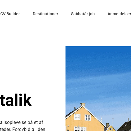
CV Builder
Destinationer
Sabbatår job
Anmeldelse
talik
stilsoplevelse på et af
eder. Fordyb dig i den