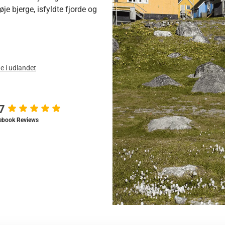
je bjerge, isfyldte fjorde og
e i udlandet
.7
ebook Reviews