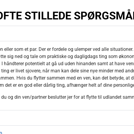
OFTE STILLEDE SPØRGSMÅ
n eller som et par. Der er fordele og ulemper ved alle situationer.
sætte sig ned og tale om praktiske og dagligdags ting som økonom
 I håndterer potentielt at gå ud uden hinanden samt at have ven
e ting er livet sjovere, når man kan dele sine nye minder med an
 sammen. Hvis du flytter sammen med en ven, kan det betyde, at
om det er en god eller dårlig ting, afhænger helt af dine personl
u og din ven/partner beslutter jer for at flytte til udlandet sa
o