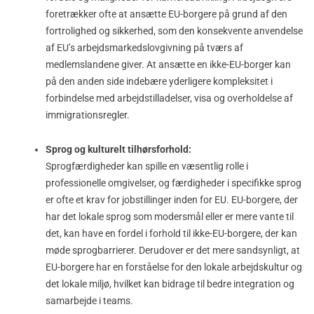
foretrækker ofte at ansætte EU-borgere på grund af den
fortrolighed og sikkerhed, som den konsekvente anvendelse
af EU’s arbejdsmarkedslovgivning på tværs af
medlemslandene giver. At ansætte en ikke-EU-borger kan
på den anden side indebære yderligere kompleksitet i
forbindelse med arbejdstilladelser, visa og overholdelse af
immigrationsregler.
Sprog og kulturelt tilhørsforhold:
Sprogfærdigheder kan spille en væsentlig rolle i
professionelle omgivelser, og færdigheder i specifikke sprog
er ofte et krav for jobstillinger inden for EU. EU-borgere, der
har det lokale sprog som modersmål eller er mere vante til
det, kan have en fordel i forhold til ikke-EU-borgere, der kan
møde sprogbarrierer. Derudover er det mere sandsynligt, at
EU-borgere har en forståelse for den lokale arbejdskultur og
det lokale miljø, hvilket kan bidrage til bedre integration og
samarbejde i teams.