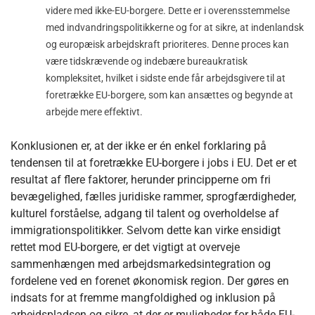
videre med ikke-EU-borgere. Dette er i overensstemmelse
med indvandringspolitikkerne og for at sikre, at indenlandsk
og europæisk arbejdskraft prioriteres. Denne proces kan
være tidskrævende og indebære bureaukratisk
kompleksitet, hvilket i sidste ende får arbejdsgivere til at
foretrække EU-borgere, som kan ansættes og begynde at
arbejde mere effektivt.
Konklusionen er, at der ikke er én enkel forklaring på
tendensen til at foretrække EU-borgere i jobs i EU. Det er et
resultat af flere faktorer, herunder principperne om fri
bevægelighed, fælles juridiske rammer, sprogfærdigheder,
kulturel forståelse, adgang til talent og overholdelse af
immigrationspolitikker. Selvom dette kan virke ensidigt
rettet mod EU-borgere, er det vigtigt at overveje
sammenhængen med arbejdsmarkedsintegration og
fordelene ved en forenet økonomisk region. Der gøres en
indsats for at fremme mangfoldighed og inklusion på
arbejdspladsen og sikre, at der er muligheder for både EU-