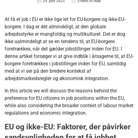
29. juni 2023
5 mins to read
At få et job i EU er ikke lige let for EU-borgere og ikke-EU-
borgere. I dag er det almindeligt, at den globale
arbejdsstyrke er mangfoldig og multikulturel. Det er dog
ikke ualmindeligt at se en tendens til, at EU-borgere
foretrækkes, når det gælder jobstillinger inden for EU. I
denne artikel forsøger vi at give indblik i årsagerne til, at EU-
borgere foretrækkes i jobstillinger inden for EU, samtidig
med at vi ser på den bredere kontekst af
arbejdsmarkedsregler og økonomisk integration.
In this article we will discuss the reasons behind the
preference for EU citizens in job positions within the EU,
while also considering the broader context of labour market
regulations and economic integration.
EU og ikke-EU: Faktorer, der påvirker
sandsynligheden for at få jobbet