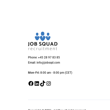
Phone: +45 28 97 83 85
Email: info@jobsqd.com
Mon-Fri:
8:00 am - 8:00 pm (CET)
F
L
T
I
a
i
i
n
c
n
k
s
e
k
T
t
b
e
o
a