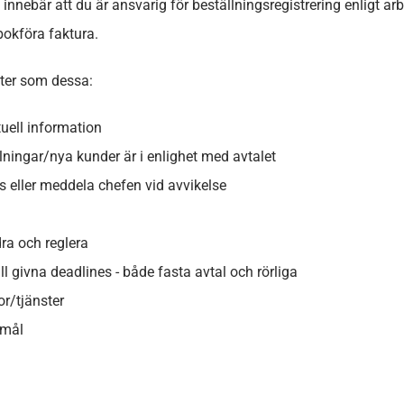
 innebär att du är ansvarig för
beställningsregistrering enligt a
bokföra faktura.
fter som dessa:
uell information
llningar/nya kunder är i enlighet med avtalet
s eller meddela chefen vid avvikelse
a och reglera
ll givna deadlines - både fasta avtal och rörliga
r/tjänster
emål