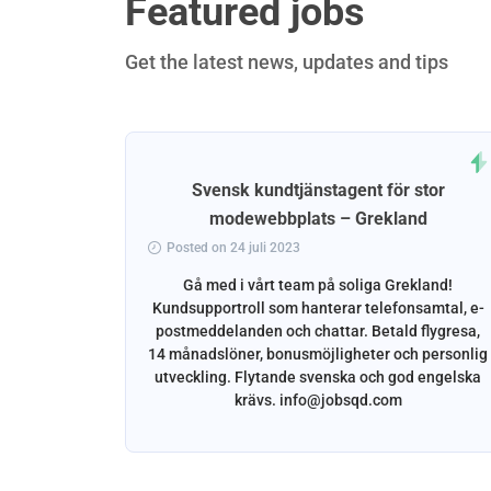
Featured jobs
Get the latest news, updates and tips
– Malta
Svensk kundtjänstagent för stor
modewebbplats – Grekland
Posted on 24 juli 2023
rson med
 och
Gå med i vårt team på soliga Grekland!
 vårt team
Kundsupportroll som hanterar telefonsamtal, e-
ngelska
postmeddelanden och chattar. Betald flygresa,
roll med
14 månadslöner, bonusmöjligheter och personlig
utveckling. Flytande svenska och god engelska
krävs. info@jobsqd.com