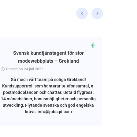
Svensk kundtjänstagent för stor
Svensk
modewebbplats – Grekland
Posted o
Posted on 24 juli 2023
Vi söke
erf
Gå med i vårt team på soliga Grekland!
översättn
Kundsupportroll som hanterar telefonsamtal, e-
på Mal
postmeddelanden och chattar. Betald flygresa,
flytand
14 månadslöner, bonusmöjligheter och personlig
utveckling. Flytande svenska och god engelska
krävs. info@jobsqd.com