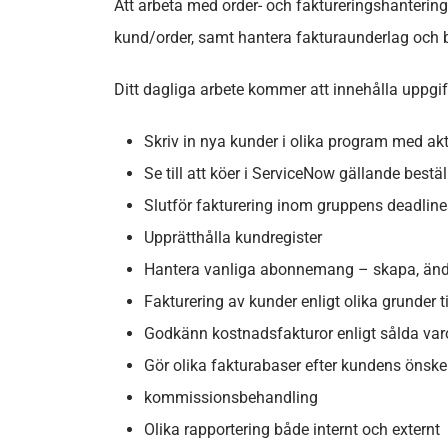
Att arbeta med order- och faktureringshantering
kund/order, samt hantera fakturaunderlag och 
Ditt dagliga arbete kommer att innehålla uppgi
Skriv in nya kunder i olika program med akt
Se till att köer i ServiceNow gällande bestä
Slutför fakturering inom gruppens deadline
Upprätthålla kundregister
Hantera vanliga abonnemang – skapa, ändr
Fakturering av kunder enligt olika grunder ti
Godkänn kostnadsfakturor enligt sålda varo
Gör olika fakturabaser efter kundens önsk
kommissionsbehandling
Olika rapportering både internt och externt