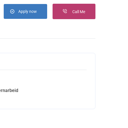
Apply now
Call Me
ernarbeid