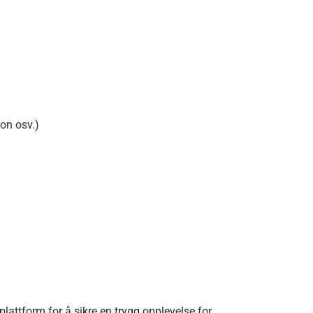
on osv.)
lattform for å sikre en trygg opplevelse for