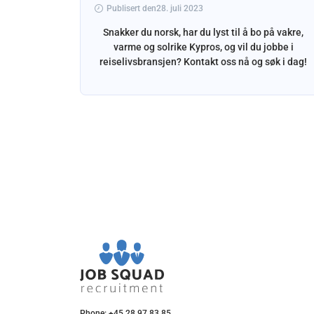
Publisert den28. juli 2023
a, Spania
Snakker du norsk, har du lyst til å bo på vakre,
fantastisk
varme og solrike Kypros, og vil du jobbe i
t, og gi
reiselivsbransjen? Kontakt oss nå og søk i dag!
 onboarding
Phone: +45 28 97 83 85