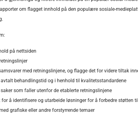
pporter om flagget innhold på den populære sosiale-medieplattfo
g.
om:
old på nettsiden
etningslinjer
amsvarer med retningslinjene, og flagge det for videre tiltak inne
vtalt behandlingstid og i henhold til kvalitetsstandardene
saker som faller utenfor de etablerte retningslinjene
r å identifisere og utarbeide løsninger for å forbedre støtten ti
ed grafiske eller andre forstyrrende temaer