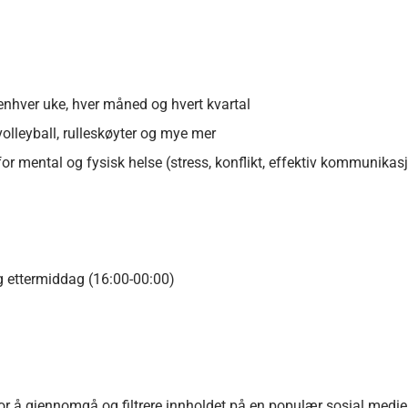
hver uke, hver måned og hvert kvartal
volleyball, rulleskøyter og mye mer
 mental og fysisk helse (stress, konflikt, effektiv kommunikasj
og ettermiddag (16:00-00:00)
for
å gjennomgå og filtrere innholdet på en populær sosial mediep