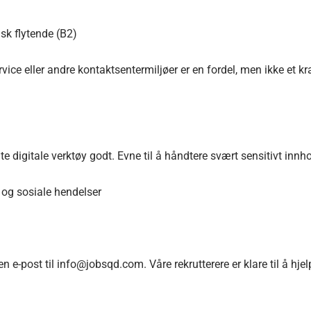
k flytende (B2)
ce eller andre kontaktsentermiljøer er en fordel, men ikke et kr
igitale verktøy godt. Evne til å håndtere svært sensitivt innhold
 og sosiale hendelser
n e-post til info@jobsqd.com. Våre rekrutterere er klare til å hj