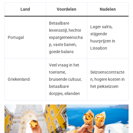
Land
Voordelen
Nadelen
Betaalbare
Lager salris,
levensstijl, hechte
stijgende
Portugal
expatgemeenscha
huurprijzen in
p, vaste banen,
Lissabon
goede balans
Veel vraag in het
toerisme,
Seizoenscontracte
Griekenland
bruisende cultuur,
n, hogere kosten in
betaalbare
het piekseizoen
dorpjes, eilanden