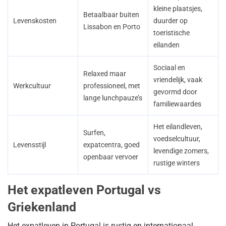
kleine plaatsjes,
Betaalbaar buiten
Levenskosten
duurder op
Lissabon en Porto
toeristische
eilanden
Sociaal en
Relaxed maar
vriendelijk, vaak
Werkcultuur
professioneel, met
gevormd door
lange lunchpauze’s
familiewaardes
Het eilandleven,
Surfen,
voedselcultuur,
Levensstijl
expatcentra, goed
levendige zomers,
openbaar vervoer
rustige winters
Het expatleven Portugal vs
Griekenland
Het expatleven in Portugal is rustig en internationaal.