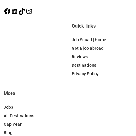
F
L
T
I
a
i
i
n
c
n
k
s
Quick links
e
k
T
t
b
e
o
a
Job Squad | Home
o
d
k
g
Get a job abroad
o
I
r
Reviews
k
n
a
Destinations
m
Privacy Policy
More
Jobs
All Destinations
Gap Year
Blog