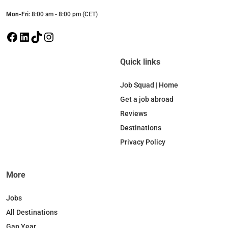
Mon-Fri:
8:00 am - 8:00 pm (CET)
F
L
T
I
a
i
i
n
c
n
k
s
Quick links
e
k
T
t
b
e
o
a
Job Squad | Home
o
d
k
g
Get a job abroad
o
I
r
Reviews
k
n
a
Destinations
m
Privacy Policy
More
Jobs
All Destinations
Gap Year