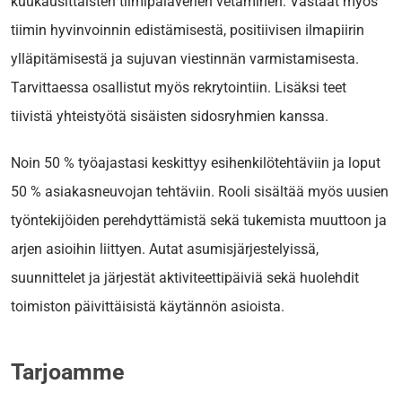
kuukausittaisten tiimipalaverien vetäminen. Vastaat myös
tiimin hyvinvoinnin edistämisestä, positiivisen ilmapiirin
ylläpitämisestä ja sujuvan viestinnän varmistamisesta.
Tarvittaessa osallistut myös rekrytointiin. Lisäksi teet
tiivistä yhteistyötä sisäisten sidosryhmien kanssa.
Noin 50 % työajastasi keskittyy esihenkilötehtäviin ja loput
50 % asiakasneuvojan tehtäviin. Rooli sisältää myös uusien
työntekijöiden perehdyttämistä sekä tukemista muuttoon ja
arjen asioihin liittyen. Autat asumisjärjestelyissä,
suunnittelet ja järjestät aktiviteettipäiviä sekä huolehdit
toimiston päivittäisistä käytännön asioista.
Tarjoamme