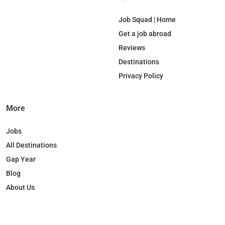
e
k
T
t
b
e
o
a
Job Squad | Home
o
d
k
g
Get a job abroad
o
I
r
Reviews
k
n
a
Destinations
m
Privacy Policy
More
Jobs
All Destinations
Gap Year
Blog
About Us