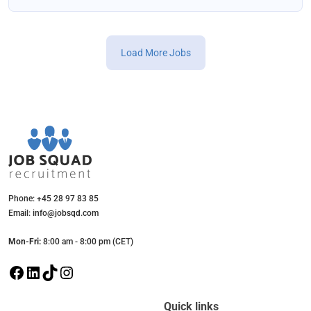
Load More Jobs
Phone: +45 28 97 83 85
Email: info@jobsqd.com
Mon-Fri:
8:00 am - 8:00 pm (CET)
F
L
T
I
a
i
i
n
c
n
k
s
Quick links