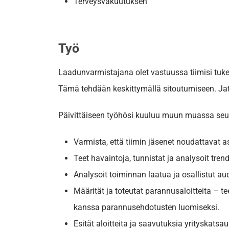
Terveysvakuutuksen
Työ
Laadunvarmistajana olet vastuussa tiimisi tu
Tämä tehdään keskittymällä sitoutumiseen. Jatk
Päivittäiseen työhösi kuuluu muun muassa seur
Varmista, että tiimin jäsenet noudattavat as
Teet havaintoja, tunnistat ja analysoit trend
Analysoit toiminnan laatua ja osallistut aud
Määrität ja toteutat parannusaloitteita – t
kanssa parannusehdotusten luomiseksi.
Esität aloitteita ja saavutuksia yrityskatsa