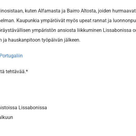
osistaan, kuten Alfamasta ja Bairro Altosta, joiden hurmaavat k
nelman. Kaupunkia ympäröivät myös upeat rannat ja luonnonpuisto
yöräystävällisen ympäristön ansiosta liikkuminen Lissabonissa on
n ja hauskanpitoon työpäivän jälkeen.
Portugaliin
tä tehtävää.*
istoissa Lissabonissa
alkuun