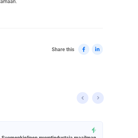
ttamaan.
Share this
Suomenkielinen myyntiedustaja maailman