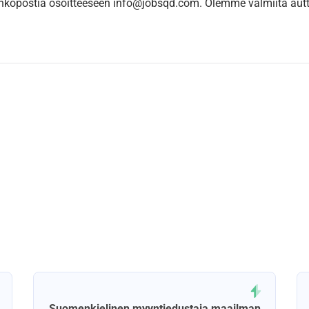
sähköpostia osoitteeseen info@jobsqd.com. Olemme valmiita au
Suomenkielinen myyntiedustaja maailman