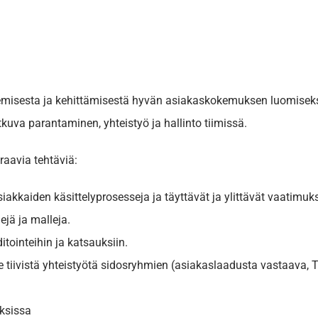
kemisesta ja kehittämisestä hyvän asiakaskokemuksen luomiseks
uva parantaminen, yhteistyö ja hallinto tiimissä.
aavia tehtäviä:
iakkaiden käsittelyprosesseja ja täyttävät ja ylittävät vaatimukse
ejä ja malleja.
itointeihin ja katsauksiin.
ee tiivistä yhteistyötä sidosryhmien (asiakaslaadusta vastaava,
uksissa