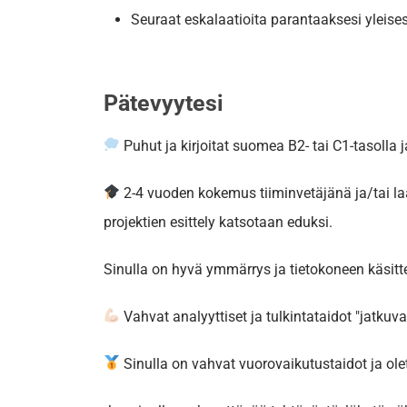
Seuraat eskalaatioita parantaaksesi yleises
Pätevyytesi
Puhut ja kirjoitat suomea B2- tai C1-tasoll
2-4 vuoden kokemus tiiminvetäjänä ja/tai l
projektien esittely katsotaan eduksi.
Sinulla on hyvä ymmärrys ja tietokoneen käsitte
Vahvat analyyttiset ja tulkintataidot "jatkuval
Sinulla on vahvat vuorovaikutustaidot ja ol