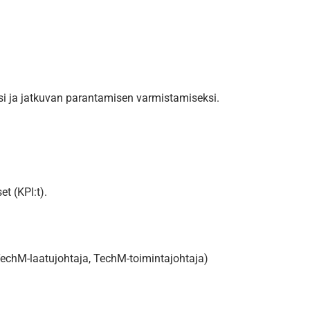
i ja jatkuvan parantamisen varmistamiseksi.
t (KPI:t).
 TechM-laatujohtaja, TechM-toimintajohtaja)