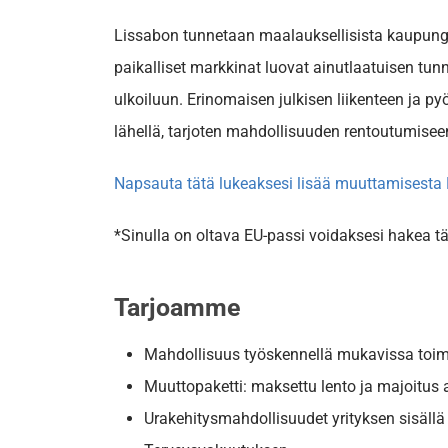
Lissabon tunnetaan maalauksellisista kaupungin
paikalliset markkinat luovat ainutlaatuisen tun
ulkoiluun. Erinomaisen julkisen liikenteen ja p
lähellä, tarjoten mahdollisuuden rentoutumisee
Napsauta tätä lukeaksesi lisää muuttamisesta 
*Sinulla on oltava EU-passi voidaksesi hakea tä
Tarjoamme
Mahdollisuus työskennellä mukavissa toim
Muuttopaketti: maksettu lento ja majoitus 
Urakehitysmahdollisuudet yrityksen sisällä