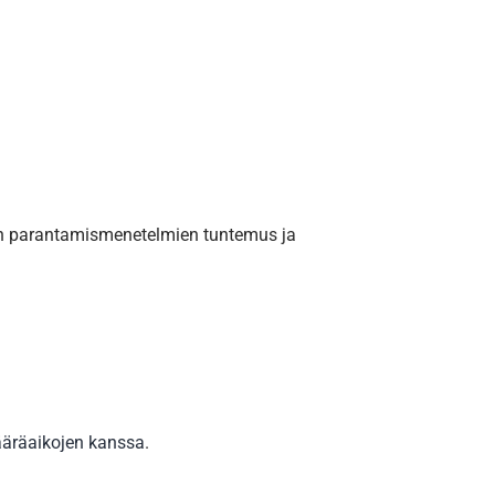
un parantamismenetelmien tuntemus ja
määräaikojen kanssa
.