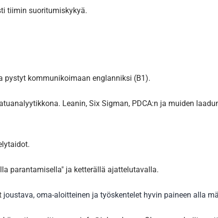
ti tiimin suoritumiskykyä.
a ja pystyt kommunikoimaan englanniksi (B1).
aatuanalyytikkona. Leanin, Six Sigman, PDCA:n ja muiden laad
lytaidot.
la parantamisella" ja ketterällä ajattelutavalla.
et
joustava, oma-aloitteinen ja työskentelet hyvin paineen alla 