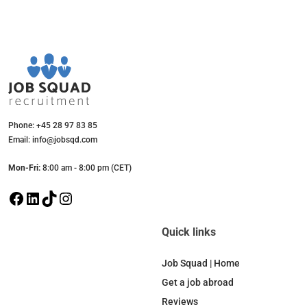
Phone: +45 28 97 83 85
Email: info@jobsqd.com
Mon-Fri:
8:00 am - 8:00 pm (CET)
F
L
T
I
a
i
i
n
c
n
k
s
Quick links
e
k
T
t
b
e
o
a
Job Squad | Home
o
d
k
g
Get a job abroad
o
I
r
Reviews