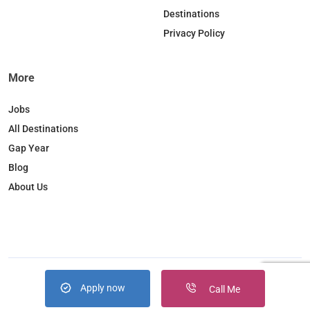
k
n
a
Destinations
m
Privacy Policy
More
Jobs
All Destinations
Gap Year
Blog
About Us
Apply now
Copyright © 2026. JobBox all right reserved
Call Me