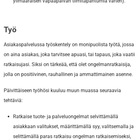
ylimääräisen vapaapäivän tiimitapahtumia varten).
Työ
Asiakaspalvelussa työskentely on monipuolista työtä, jossa
on aina asiakas, joka tarvitsee apuasi, tai tapaus, joka vaatii
ratkaisujasi. Siksi on tärkeää, että olet ongelmanratkaisija,
jolla on positiivinen, rauhallinen ja ammattimainen asenne.
Päivittäiseen työhösi kuuluu muun muassa seuraavia
tehtäviä:
Ratkaise tuote- ja palveluongelmat selvittämällä
asiakkaan valitukset, määrittämällä syy, valitsemalla ja
selittämällä paras ratkaisu ongelman ratkaisemiseksi,