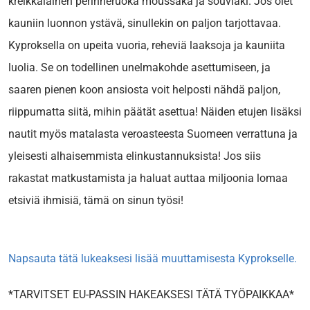
kreikkalainen perinneruoka moussaka ja souvlaki. Jos olet
kauniin luonnon ystävä, sinullekin on paljon tarjottavaa.
Kyproksella on upeita vuoria, reheviä laaksoja ja kauniita
luolia. Se on todellinen unelmakohde asettumiseen, ja
saaren pienen koon ansiosta voit helposti nähdä paljon,
riippumatta siitä, mihin päätät asettua! Näiden etujen lisäksi
nautit myös matalasta veroasteesta Suomeen verrattuna ja
yleisesti alhaisemmista elinkustannuksista! Jos siis
rakastat matkustamista ja haluat auttaa miljoonia lomaa
etsiviä ihmisiä, tämä on sinun työsi!
Napsauta tätä lukeaksesi lisää muuttamisesta Kyprokselle.
*TARVITSET EU-PASSIN HAKEAKSESI TÄTÄ TYÖPAIKKAA*