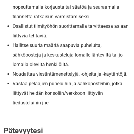
nopeuttamalla korjausta tai säätöä ja seuraamalla
tilannetta ratkaisun varmistamiseksi.
Osallistut tiimityöhön suorittamalla tarvittaessa asiaan
liittyviä tehtäviä.
Hallitse suuria määriä saapuvia puheluita,
sähköposteja ja keskusteluja lomalle lähteviltä tai jo
lomalla olevilta henkilöiltä.
Noudattaa viestintämenettelyjä, -ohjeita ja -käytäntöjä.
Vastaa pelaajien puheluihin ja sähköposteihin, jotka
liittyvät heidän konsoliin/verkkoon liittyviin
tiedusteluihin jne.
Pätevyytesi