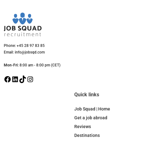
Phone: +45 28 97 83 85
Email: info@jobsqd.com
Mon-Fri:
8:00 am - 8:00 pm (CET)
F
L
T
I
a
i
i
n
c
n
k
s
Quick links
e
k
T
t
b
e
o
a
Job Squad | Home
o
d
k
g
Get a job abroad
o
I
r
Reviews
k
n
a
Destinations
m