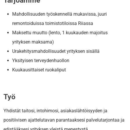
Tarjoamme
Mahdollisuuden työskennellä mukavissa, juuri
remontoiduissa toimistotiloissa Riiassa
Maksettu muutto (lento, 1 kuukauden majoitus
yrityksen maksama)
Urakehitysmahdollisuudet yrityksen sisällä
Yksityisen terveydenhuollon
Kuukausittaiset ruokaliput
Työ
Yhdistät taitosi, intohimosi, asiakaslähtöisyyden ja
positiivisen ajattelutavan parantaaksesi palvelutarjontaa ja
edistääksesi yrityksen yleistä menestystä.