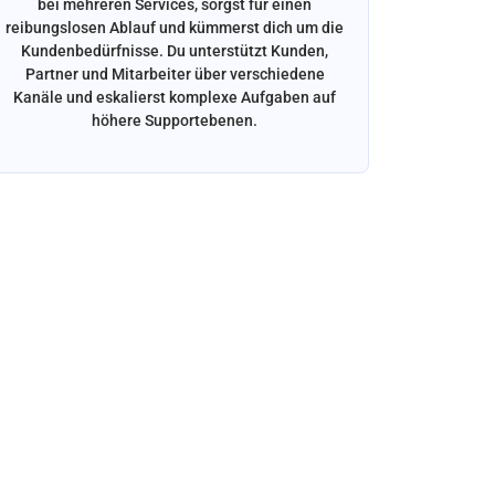
bei mehreren Services, sorgst für einen
mit Rel
reibungslosen Ablauf und kümmerst dich um die
Bonusza
Kundenbedürfnisse. Du unterstützt Kunden,
und s
Partner und Mitarbeiter über verschiedene
Kanäle und eskalierst komplexe Aufgaben auf
höhere Supportebenen.