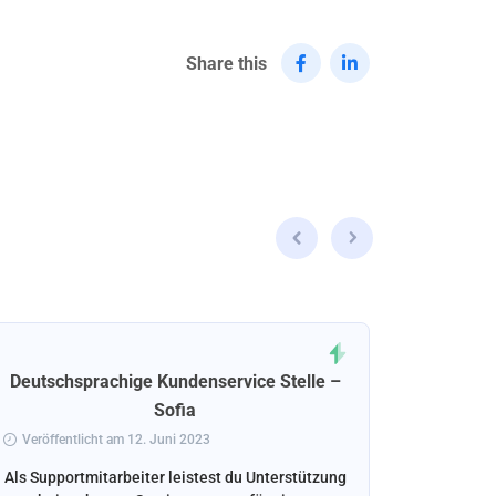
Share this
Deutschsprachige Kundenservice Stelle –
Deuts
Sofia
Advisor 
Veröffentlicht am 12. Juni 2023
Veröffen
Als Supportmitarbeiter leistest du Unterstützung
Deutschs