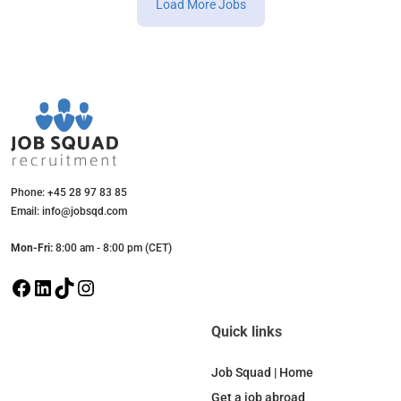
Load More Jobs
Phone: +45 28 97 83 85
Email: info@jobsqd.com
Mon-Fri:
8:00 am - 8:00 pm (CET)
F
L
T
I
a
i
i
n
c
n
k
s
Quick links
e
k
T
t
b
e
o
a
Job Squad | Home
o
d
k
g
Get a job abroad