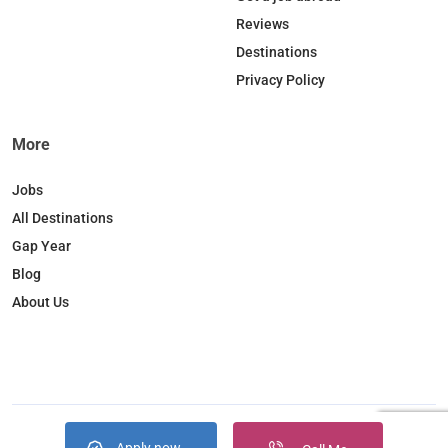
o
I
r
Reviews
k
n
a
Destinations
m
Privacy Policy
More
Jobs
All Destinations
Gap Year
Blog
About Us
Copyright © 2026. JobBox all right reserved