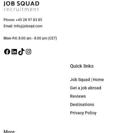
Phone: +45 28 97 83 85
Email: info@jobsqd.com
Mon-Fri:
8:00 am - 8:00 pm (CET)
F
L
T
I
a
i
i
n
c
n
k
s
Quick links
e
k
T
t
b
e
o
a
Job Squad | Home
o
d
k
g
Get a job abroad
o
I
r
Reviews
k
n
a
Destinations
m
Privacy Policy
More