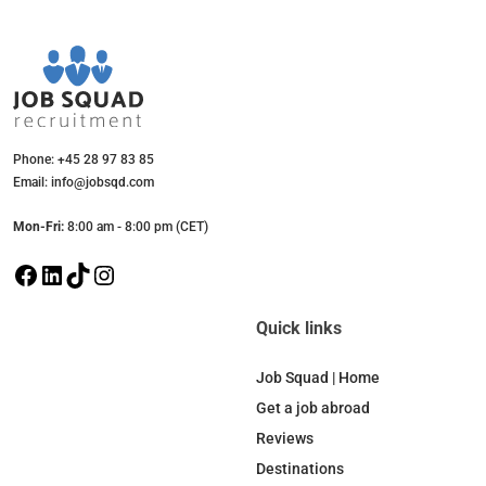
Phone: +45 28 97 83 85
Email: info@jobsqd.com
Mon-Fri:
8:00 am - 8:00 pm (CET)
F
L
T
I
a
i
i
n
c
n
k
s
Quick links
e
k
T
t
b
e
o
a
Job Squad | Home
o
d
k
g
Get a job abroad
o
I
r
Reviews
k
n
a
Destinations
m