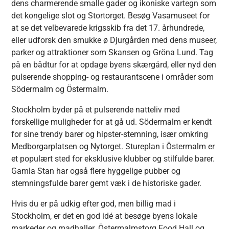
dens charmerende smalle gader og ikoniske vartegn som
det kongelige slot og Stortorget. Besøg Vasamuseet for
at se det velbevarede krigsskib fra det 17. århundrede,
eller udforsk den smukke ø Djurgården med dens museer,
parker og attraktioner som Skansen og Gröna Lund. Tag
på en bådtur for at opdage byens skærgård, eller nyd den
pulserende shopping- og restaurantscene i områder som
Södermalm og Östermalm.
Stockholm byder på et pulserende natteliv med
forskellige muligheder for at gå ud. Södermalm er kendt
for sine trendy barer og hipster-stemning, især omkring
Medborgarplatsen og Nytorget. Stureplan i Östermalm er
et populært sted for eksklusive klubber og stilfulde barer.
Gamla Stan har også flere hyggelige pubber og
stemningsfulde barer gemt væk i de historiske gader.
Hvis du er på udkig efter god, men billig mad i
Stockholm, er det en god idé at besøge byens lokale
markeder og madhaller. Östermalmstorg Food Hall og