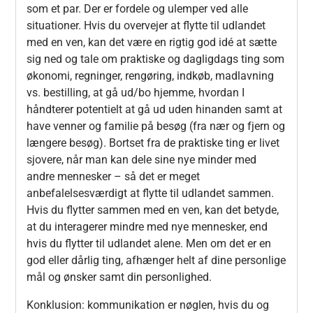
som et par. Der er fordele og ulemper ved alle
situationer. Hvis du overvejer at flytte til udlandet
med en ven, kan det være en rigtig god idé at sætte
sig ned og tale om praktiske og dagligdags ting som
økonomi, regninger, rengøring, indkøb, madlavning
vs. bestilling, at gå ud/bo hjemme, hvordan I
håndterer potentielt at gå ud uden hinanden samt at
have venner og familie på besøg (fra nær og fjern og
længere besøg). Bortset fra de praktiske ting er livet
sjovere, når man kan dele sine nye minder med
andre mennesker – så det er meget
anbefalelsesværdigt at flytte til udlandet sammen.
Hvis du flytter sammen med en ven, kan det betyde,
at du interagerer mindre med nye mennesker, end
hvis du flytter til udlandet alene. Men om det er en
god eller dårlig ting, afhænger helt af dine personlige
mål og ønsker samt din personlighed.
Konklusion: kommunikation er nøglen, hvis du og