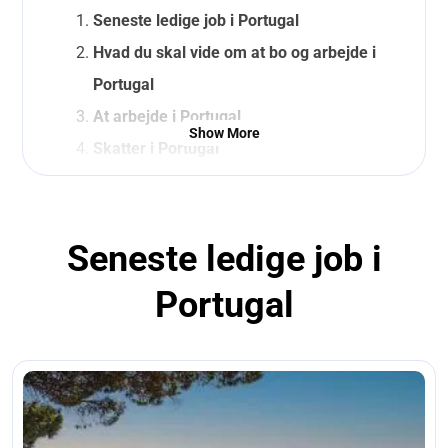
Seneste ledige job i Portugal
Hvad du skal vide om at bo og arbejde i
Portugal
At arbejde i Portugal
Show More
Skatter i Portugal
Hvad du skal ordne, når du flytter til
Portugal
Populære byer i Portugal
Seneste ledige job i
Tal med en af
vores
Portugal
rekrutteringsansvarlige
Livet i Portugal