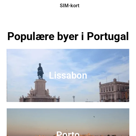
SIM-kort
Populære byer i Portugal
Lissabon
Porto