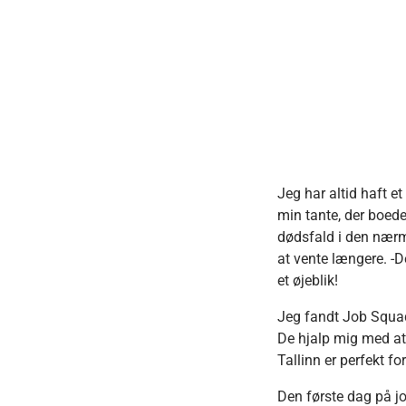
Jeg har altid haft e
min tante, der boede 
dødsfald i den nærme
at vente længere. -De
et øjeblik!
Jeg fandt Job Squad
De hjalp mig med at 
Tallinn er perfekt fo
Den første dag på jo