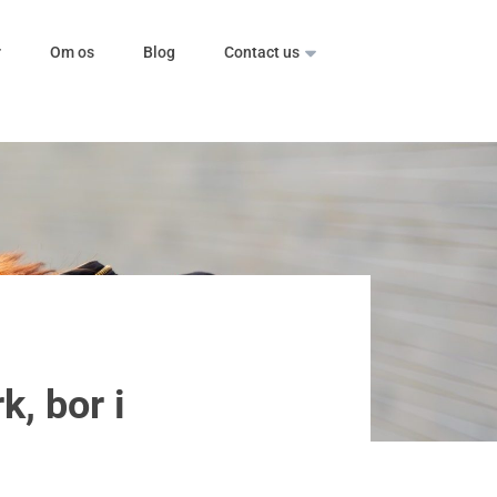
r
Om os
Blog
Contact us
k, bor i