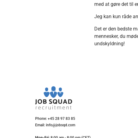
med at gøre det til 
Jeg kan kun råde andr
Det er den bedste måd
mennesker, du møder
undskyldning!
Phone: +45 28 97 83 85
Email: info@jobsqd.com
Mon-Fri:
8:00 am - 8:00 pm (CET)