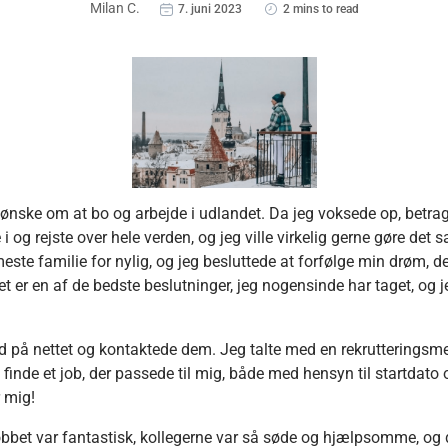
Milan C.
7. juni 2023
2 mins to read
t ønske om at bo og arbejde i udlandet. Da jeg voksede op, betrag
i og rejste over hele verden, og jeg ville virkelig gerne gøre det
ste familie for nylig, og jeg besluttede at forfølge min drøm, de
t er en af de bedste beslutninger, jeg nogensinde har taget, og je
 på nettet og kontaktede dem. Jeg talte med en rekrutteringsm
finde et job, der passede til mig, både med hensyn til startdato 
r mig!
bbet var fantastisk, kollegerne var så søde og hjælpsomme, og d