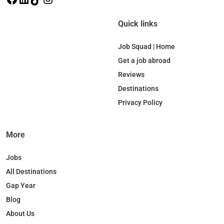
a
i
i
n
c
n
k
s
Quick links
e
k
T
t
b
e
o
a
Job Squad | Home
o
d
k
g
Get a job abroad
o
I
r
Reviews
k
n
a
Destinations
m
Privacy Policy
More
Jobs
All Destinations
Gap Year
Blog
About Us