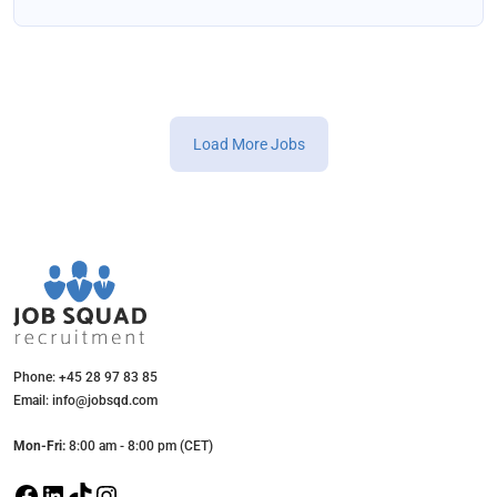
Load More Jobs
Phone: +45 28 97 83 85
Email: info@jobsqd.com
Mon-Fri:
8:00 am - 8:00 pm (CET)
F
L
T
I