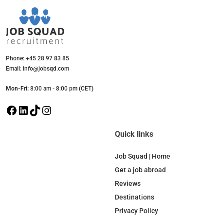
Phone: +45 28 97 83 85
Email: info@jobsqd.com
Mon-Fri:
8:00 am - 8:00 pm (CET)
F
L
T
I
a
i
i
n
c
n
k
s
Quick links
e
k
T
t
b
e
o
a
Job Squad | Home
o
d
k
g
Get a job abroad
o
I
r
Reviews
k
n
a
Destinations
m
Privacy Policy