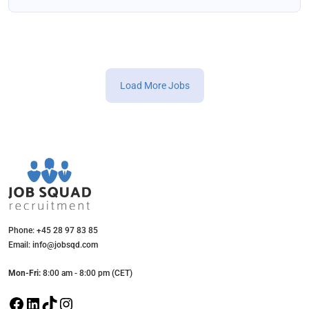
Load More Jobs
Phone: +45 28 97 83 85
Email: info@jobsqd.com
Mon-Fri:
8:00 am - 8:00 pm (CET)
F
L
T
I