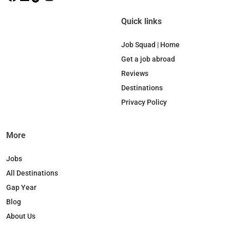
a
i
i
n
c
n
k
s
Quick links
e
k
T
t
b
e
o
a
Job Squad | Home
o
d
k
g
Get a job abroad
o
I
r
Reviews
k
n
a
Destinations
m
Privacy Policy
More
Jobs
All Destinations
Gap Year
Blog
About Us