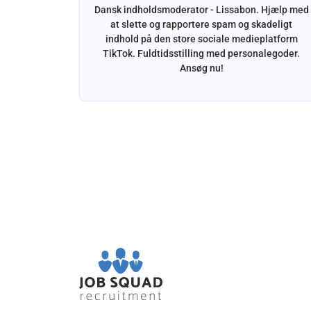
Dansk indholdsmoderator - Lissabon. Hjælp med
at slette og rapportere spam og skadeligt
indhold på den store sociale medieplatform
somhed i
TikTok. Fuldtidsstilling med personalegoder.
jælpe med
Ansøg nu!
emer.
ende dansk
ævet.