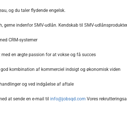
au, og du taler flydende engelsk.
ech, gerne indenfor SMV-udlån. Kendskab til SMV-udlånsprodukter
e med CRM-systemer
et med en ægte passion for at vokse og få succes
od kombination af kommerciel indsigt og økonomisk viden
rhandlinger og ved indgåelse af aftale
med at sende en e-mail til
info@jobsqd.com
Vores rekrutteringsan