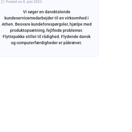
Posted on 8. juni 2023
Dansk ind
at sle
Vi søger en dansktalende
indhold
kundeservicemedarbejder til en virksomhed i
TikTok.
Athen. Besvare kundeforespørgsler, hjælpe med
produktopsætning, fejlfinde problemer.
Flyttepakke stillet til rådighed. Flydende dansk
og computerfærdigheder er påkrævet.