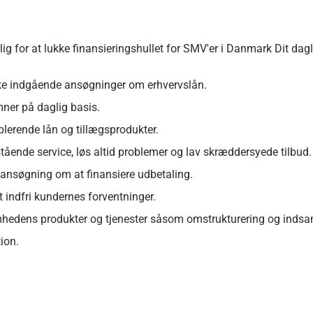
g for at lukke finansieringshullet for SMV'er i Danmark Dit dag
kke indgående ansøgninger om erhvervslån.
ner på daglig basis.
plerende lån og tillægsprodukter.
tående service, løs altid problemer og lav skræddersyede tilbud.
ansøgning om at finansiere udbetaling.
t indfri kundernes forventninger.
omhedens produkter og tjenester såsom omstrukturering og indsa
ion.