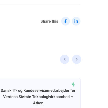
Share this
Dansk IT- og Kundeservicemedarbejder for
Dansk 
Verdens Største Teknologivirksomhed –
Athen
Posted o