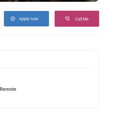
Apply now
Call Me
 Remote